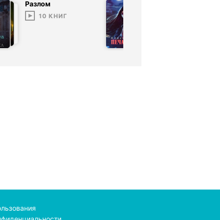
Разлом
Печать Демо
10
КНИГ
6
КНИГ
ользования
нфиденциальности