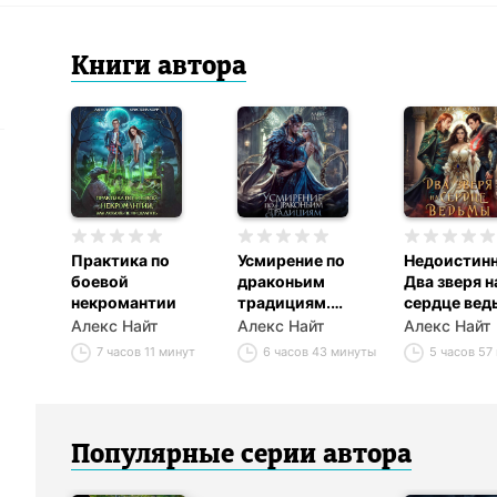
Книги
автор
а
Практика по
Усмирение по
Недоистинн
боевой
драконьим
Два зверя н
некромантии
традициям.
сердце вед
Злодейка для
Алекс Найт
Алекс Найт
Алекс Найт
эбонитового
7 часов 11 минут
6 часов 43 минуты
5 часов 57
лорда
Популярные серии
автор
а