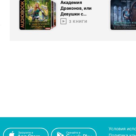
Академия
Драконов, или
Девушки с
секретом
3
КНИГИ
Условия исп
Политика ко