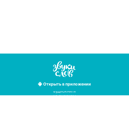
Открыть
в приложении
Лучшие
аудиокниги
на русском
языке