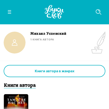
Михаил Успенский
1
КНИГА
АВТОРА
Книги автора в жанрах
Книги
автор
а