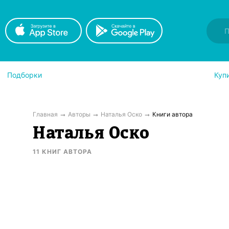
Подборки
Куп
Главная
Авторы
Наталья Оско
Книги автора
Наталья Оско
11
КНИГ
АВТОРА