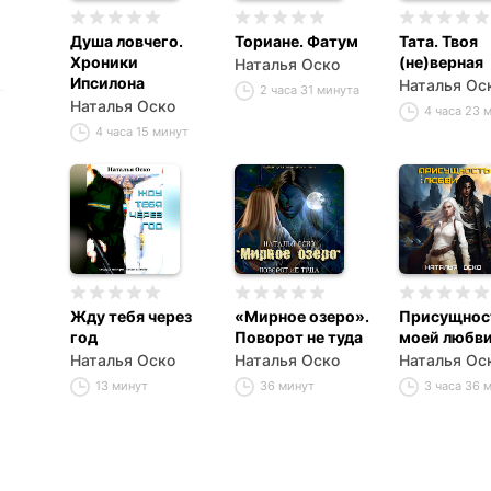
Душа ловчего.
Ториане. Фатум
Тата. Твоя
Хроники
(не)верная
Наталья Оско
Ипсилона
Наталья Ос
2 часа 31 минута
Наталья Оско
4 часа 23 
4 часа 15 минут
Жду тебя через
«Мирное озеро».
Присущнос
год
Поворот не туда
моей любв
Наталья Оско
Наталья Оско
Наталья Ос
13 минут
36 минут
3 часа 36 