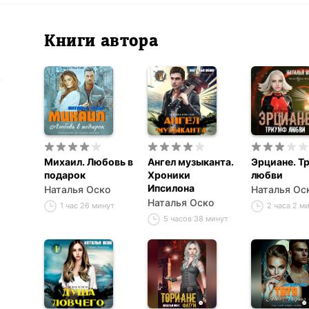
Книги автора
Михаил. Любовь в
Ангел музыканта.
Эрциане. Т
подарок
Хроники
любви
Ипсилона
Наталья Оско
Наталья Ос
Наталья Оско
1 час 26 минут
2 часа 2 м
5 часов 38 минут