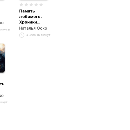
Память
любимого.
Хроники
ко
Ипсилона
Наталья Оско
минуты
3 часа 16 минут
ть
и
ко
минут