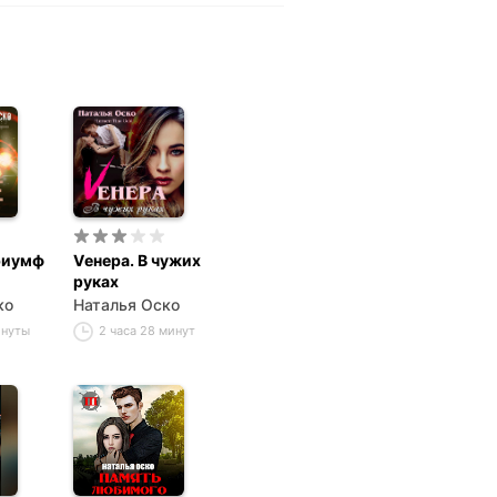
риумф
Vенера. В чужих
руках
ко
Наталья Оско
инуты
2 часа 28 минут