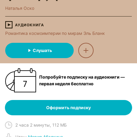
Наталья Оско
АУДИОКНИГА
Романтика космоимперии по мирам Эль Бланк
Слушать
Попробуйте подписку на аудиокниги —
первая неделя бесплатно
Оформить подписку
2 часа 2 минуты
,
112 МБ
Чтец
:
Мария Абалкина