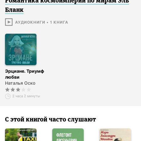
Романтика космоимперии по мирам Эль
Бланк
АУДИОКНИГИ
•
1
КНИГА
Эрциане. Триумф
любви
Наталья Оско
2 часа 2 минуты
С этой книгой часто слушают