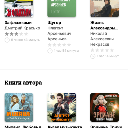
За флажками
Щугор
Жизнь
Дмитрий Красько
Флегонт
Александры
Арсеньевич
Ивановны
Николай
Арсеньев
Алексеевич
5 часов 43 минуты
Некрасов
1 час 54 минуты
1 час 14 минут
Книги автора
Михаил. Любовь в
Ангел музыканта.
Эрциане. Триумф