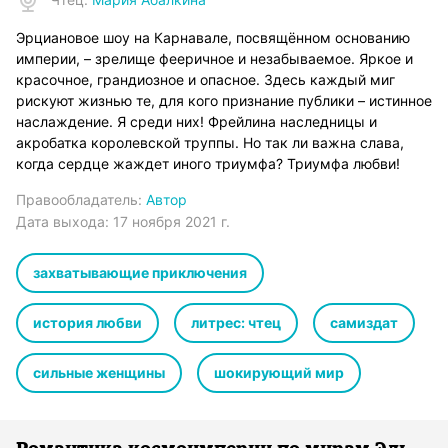
Эрциановое шоу на Карнавале, посвящённом основанию
империи, – зрелище фееричное и незабываемое. Яркое и
красочное, грандиозное и опасное. Здесь каждый миг
рискуют жизнью те, для кого признание публики – истинное
наслаждение. Я среди них! Фрейлина наследницы и
акробатка королевской труппы. Но так ли важна слава,
когда сердце жаждет иного триумфа? Триумфа любви!
Правообладатель:
Автор
Дата выхода:
17 ноября 2021 г.
захватывающие приключения
история любви
литрес: чтец
самиздат
сильные женщины
шокирующий мир