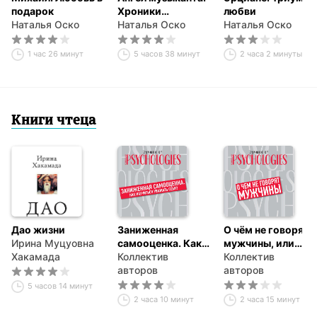
подарок
Хроники
любви
Наталья Оско
Ипсилона
Наталья Оско
Наталья Оско
1 час 26 минут
5 часов 38 минут
2 часа 2 минуты
Книги чтеца
Дао жизни
Заниженная
О чём не говорят
Ирина Муцуовна
самооценка. Как
мужчины, или
Хакамада
научиться
Коллектив
Что мужчины
Коллектив
уважать себя?
авторов
хотят от
авторов
отношений на
5 часов 14 минут
самом деле
2 часа 10 минут
2 часа 15 минут