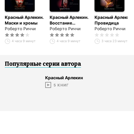
Красный Арлекин.
Красный Арлекин.
Красный Арлекин.
Маски и хромы
Восстание
Провидица
Роберто Риччи
Арлекина
Роберто Риччи
Роберто Риччи
4 часа 9 минут
4 часа 9 минут
3 часа 23 минуты
Популярные серии
автор
а
Красный Арлекин
5
КНИГ