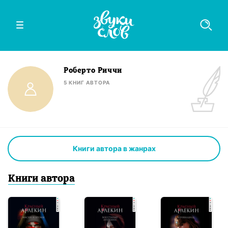
Роберто Риччи
5
КНИГ
АВТОРА
Книги автора в жанрах
Книги
автор
а