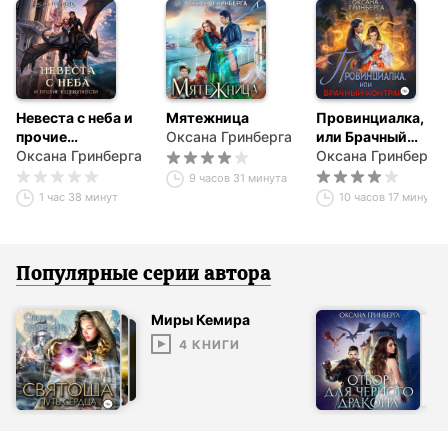
Невеста с неба и
Мятежница
Провинциалка,
прочие
Оксана Гринберга
или Брачный
неприятности
Оксана Гринберга
Контракт
Оксана Гринберга
9 часов 31 минута
1 час 38 минут
10 часов 17 минут
Популярные серии
автор
а
Миры Кемира
4
КНИГИ