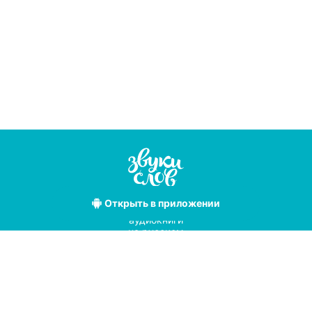
Открыть
в приложении
Лучшие
аудиокниги
на русском
языке