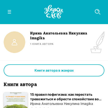
Ирина Анатольевна Никулина
Imagika
1
КНИГА
АВТОРА
Книги автора в жанрах
Книги автора
15 правил пофигизма: как перестать
тревожиться и обрести спокойствие во
время кризиса, пандемии и вооруженных
Ирина Анатольевна Никулина Imagika