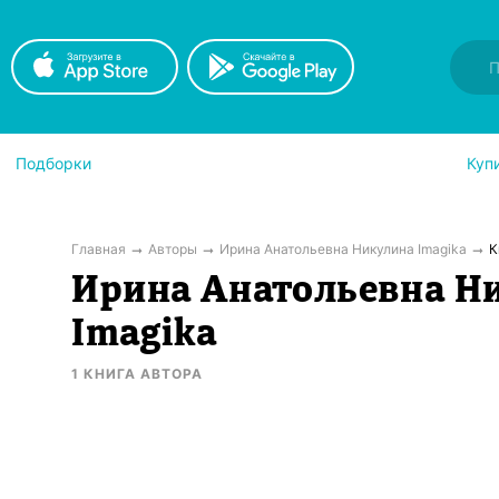
Подборки
Куп
Главная
Авторы
Ирина Анатольевна Никулина Imagika
К
Ирина Анатольевна Н
Imagika
1
КНИГА
АВТОРА