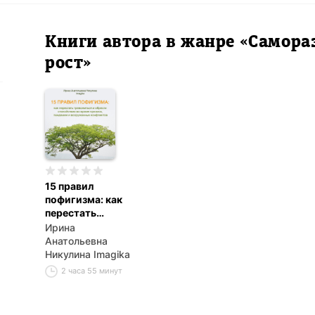
Книги автора в жанре «Самора
рост»
15 правил
пофигизма: как
перестать
тревожиться и
Ирина
обрести
Анатольевна
спокойствие во
Никулина Imagika
время кризиса,
2 часа 55 минут
пандемии и
вооруженных
конфликтов