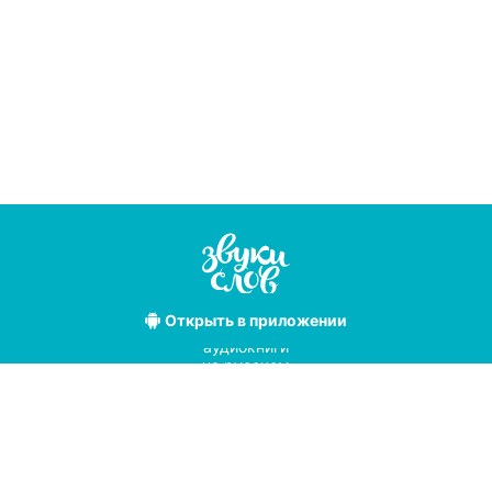
Открыть
в приложении
Лучшие
аудиокниги
на русском
языке