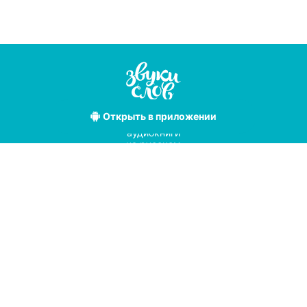
Открыть
в приложении
Лучшие
аудиокниги
на русском
языке
Условия использования
Политика конфиденциальности
Справочный центр
© 2019