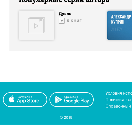
Популярные серии
автор
а
Дуэль
5
КНИГ
Условия исп
Политика ко
Справочный 
© 2019