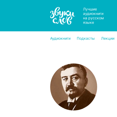
Лучшие
аудиокниги
на русском
языке
Аудиокниги
Подкасты
Лекции