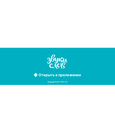
Открыть
в приложении
Лучшие
аудиокниги
на русском
языке