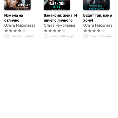
Измена на
Вакансия: жена. И
Будет так, как я
отлично.
ничего личного
хочу!
Вакансия:
Ольга Николаева
Ольга Николаева
Ольга Николаева
любовник
7 часов 56 минут
7 часов 40 минут
9 часов 37 минут