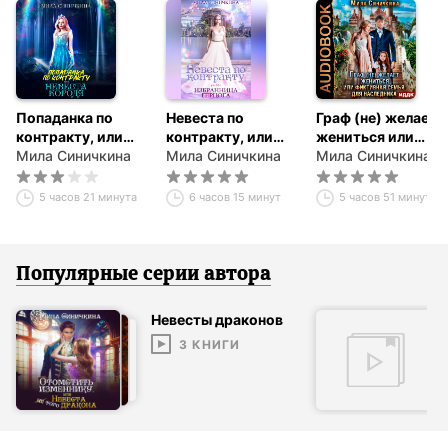
Попаданка по
Невеста по
Граф (не) желает
контракту, или
контракту, или
жениться или
Невеста короля
Мила Синичкина
Избранница
Мила Синичкина
Фиктивная семья
Мила Синичкина
герцога
для наследника
5 часов 21 минута
6 часов 15 минут
5 часов 51 минута
Популярные серии
автор
а
Невесты драконов
3
КНИГИ