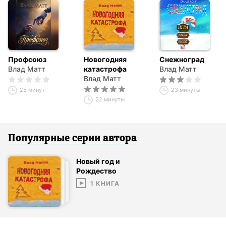
Профсоюз
Новогодняя
Снежноград
Влад Матт
катастрофа
Влад Матт
Влад Матт
25 минут
23 минуты
22 минуты
Популярные серии
автор
а
Новый год и
Рождество
1
КНИГА