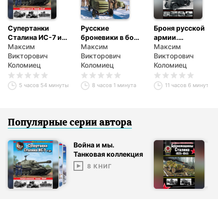
Супертанки
Русские
Броня русской
Сталина ИС-7 и
броневики в бою.
армии.
другие.
Максим
Бронечасти
Максим
Бронеавтомобили
Максим
Сверхтяжелые
Викторович
Первой Мировой
Викторович
и бронепоезда в
Викторович
танки СССР
Коломиец
Коломиец
Первой мировой
Коломиец
войне
5 часов 54 минуты
8 часов 1 минута
11 часов 6 минут
Популярные серии
автор
а
Война и мы.
Танковая коллекция
8
КНИГ