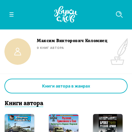
Максим Викторович Коломиец
9
КНИГ
АВТОРА
Книги автора в жанрах
Книги
автор
а