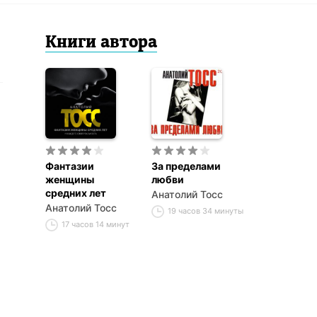
Книги
автор
а
Фантазии
За пределами
женщины
любви
средних лет
Анатолий Тосс
Анатолий Тосс
19 часов 34 минуты
17 часов 14 минут