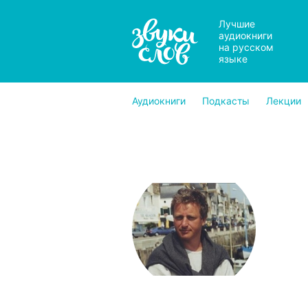
Лучшие
аудиокниги
на русском
языке
Аудиокниги
Подкасты
Лекции