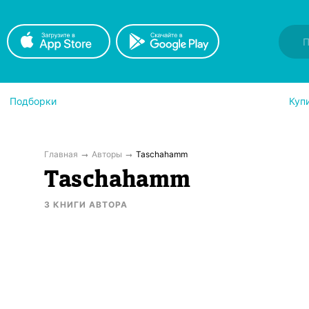
Подборки
Куп
Главная
Авторы
Taschahamm
Taschahamm
3
КНИГИ
АВТОРА