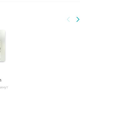
m
минут