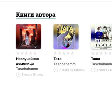
Книги
автор
а
Неслучайная
Тата
Таша
демоница
Taschahamm
Taschaham
Taschahamm
7 часов 43 минуты
5 часов 9 
6 часов 18 минут