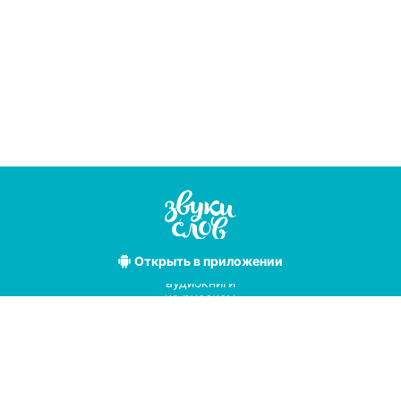
Открыть
в приложении
Лучшие
аудиокниги
на русском
языке