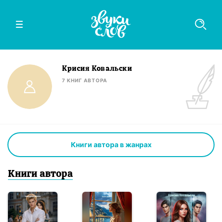
Крисия Ковальски
7
КНИГ
АВТОРА
Книги автора в жанрах
Книги
автор
а