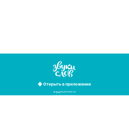
Открыть
в приложении
Лучшие
аудиокниги
на русском
языке