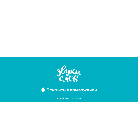
Открыть
в приложении
Лучшие
аудиокниги
на русском
языке