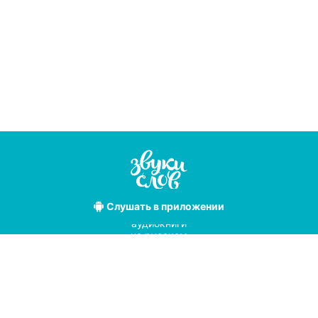
Слушать
в приложении
Лучшие
аудиокниги
на русском
языке