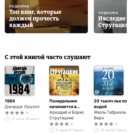
ПОДБОРКА
Топ книг, которые
ПОДБОРКА
должен прочесть
Наследие Б
каждый
Стругацког
С этой книгой часто слушают
1984
Понедельник
20 тысяч лье под
Джордж Оруэлл
начинается в
водой
субботу
Аркадий и Борис
Жюль Габриэль
Стругацкие
Верн
11 часов 16 минут
9 часов 37 минут
16 часов 7 минут