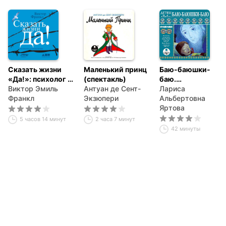
Сказать жизни
Маленький принц
Баю-баюшки-
«Да!»: психолог в
(спектакль)
баю.
концлагере
Виктор Эмиль
Антуан де Сент-
Колыбельные
Лариса
Франкл
Экзюпери
Альбертовна
Яртова
5 часов 14 минут
2 часа 7 минут
42 минуты