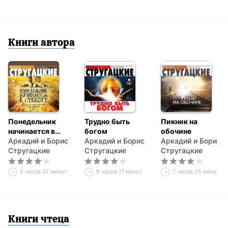
Книги автора
Понедельник
Трудно быть
Пикник на
начинается в
богом
обочине
субботу
Аркадий и Борис
Аркадий и Борис
Аркадий и Борис
Стругацкие
Стругацкие
Стругацкие
9 часов 37 минут
8 часов 17 минут
7 часов 25 минут
Книги чтеца