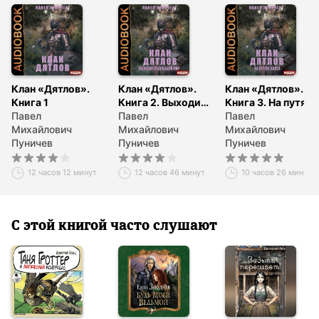
© Пуничев Павел
© ИДДК
Клан «Дятлов».
Клан «Дятлов».
Клан «Дятлов».
Книга 1
Книга 2. Выходит
Книга 3. На путях
Павел
в большой мир
Павел
Хаоса
Павел
Михайлович
Михайлович
Михайлович
Пуничев
Пуничев
Пуничев
12 часов 12 минут
12 часов 46 минут
10 часов 26 минут
С этой книгой часто слушают