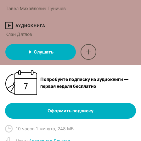
Павел Михайлович Пуничев
АУДИОКНИГА
Клан Дятлов
Слушать
Попробуйте подписку на аудиокниги —
первая неделя бесплатно
Оформить подписку
10 часов 1 минута
,
248 МБ
Чтец
:
Александр Башков