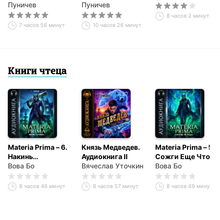
Пуничев
Пуничев
8 часов 2 минуты
7 часов 56 минут
10 часов 26 минут
Книги чтеца
Materia Prima – 6.
Князь Медведев.
Materia Prima – 5.
Накинь
Аудиокнига II
Сожги Еще Что-
Эпичности
Вова Бо
Вячеслав Уточкин
Нибудь
Вова Бо
8 часов 46 минут
8 часов 57 минут
8 часов 49 минут