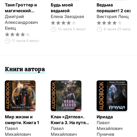
Таня Гроттер и
Будь моей
Ведьма
магический
ведьмой
порешает! 2 сезон
контрабас
Дмитрий
Елена Звездная
Виктория Ленц
Александрович
Емец
13 часов 5 минут
8 часов 25 минут
11 часов 6 минут
Книги автора
Мир жизни и
Клан «Дятлов».
Ириада
смерти. Книга 1
Книга 3. На путях
Павел
Павел
Хаоса
Павел
Михайлович
Михайлович
Михайлович
Пуничев