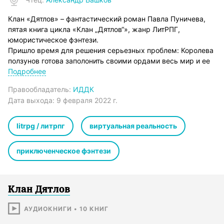
Клан «Дятлов» – фантастический роман Павла Пуничева,
пятая книга цикла «Клан „Дятлов“», жанр ЛитРПГ,
юмористическое фэнтези.
Пришло время для решения серьезных проблем: Королева
ползунов готова заполонить своими ордами весь мир и ее
необходимо остановить, пока этого не произошло, а тут
Подробнее
еще и чокнутый маньяк активизировался, мешая планам
Правообладатель:
ИДДК
наших героев. Не пора ли и в его судьбе поставить
Дата выхода:
9 февраля 2022 г.
последнюю точку? Вот только как это сделать, когда он на
своей территории Царь и Бог? Решение этого вопроса
доступно лишь им – Клану «Дятлов»…
litrpg / литрпг
виртуальная реальность
Внимание! Аудиозапись содержит нецензурную брань
Книга 1. Клан «Дятлов»
приключенческое фэнтези
Книга 2. Клан «Дятлов» выходит в большой мир
Книга 3. Клан «Дятлов» на путях Хаоса
Книга 4. Клан «Дятлов»
Книга 5. Клан «Дятлов»
Клан Дятлов
studio.youtube.com
Bruno E. / 1973
АУДИОКНИГИ
•
10
КНИГ
Silent Partner / Dinner For One