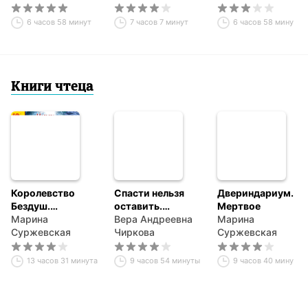
попаданки
6 часов 58 минут
7 часов 7 минут
6 часов 58 минут
Книги чтеца
Королевство
Спасти нельзя
Двериндариум.
Бездуш.
оставить.
Мертвое
Академия
Марина
Сбежавшая
Вера Андреевна
Марина
Суржевская
невеста
Чиркова
Суржевская
13 часов 31 минута
9 часов 54 минуты
9 часов 40 минут