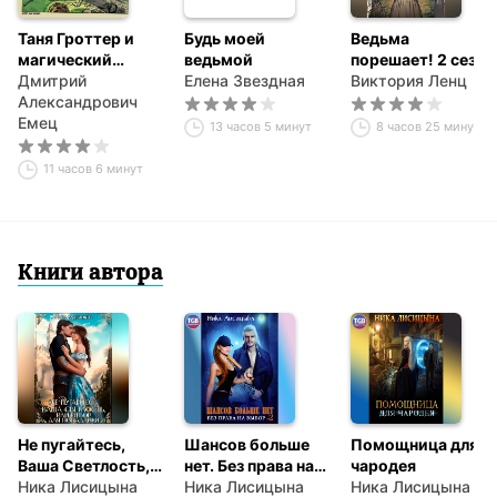
Таня Гроттер и
Будь моей
Ведьма
магический
ведьмой
порешает! 2 сезон
контрабас
Дмитрий
Елена Звездная
Виктория Ленц
Александрович
Емец
13 часов 5 минут
8 часов 25 минут
11 часов 6 минут
Книги автора
Не пугайтесь,
Шансов больше
Помощница для
Ваша Светлость,
нет. Без права на
чародея
или Отбор для
Ника Лисицына
выбор 2
Ника Лисицына
Ника Лисицына