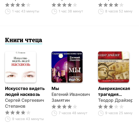
общения
выражений.
Тренажер
1 час 43 минуты
1 час 38 минут
8 часов 52 минуты
Книги чтеца
Искусство видеть
Мы
Американская
людей насквозь
Евгений Иванович
трагедия
Сергей Сергеевич
Замятин
(сокращенный
Теодор Драйзер
Степанов
пересказ)
7 часов 48 минут
9 часов 25 минут
9 часов 43 минуты