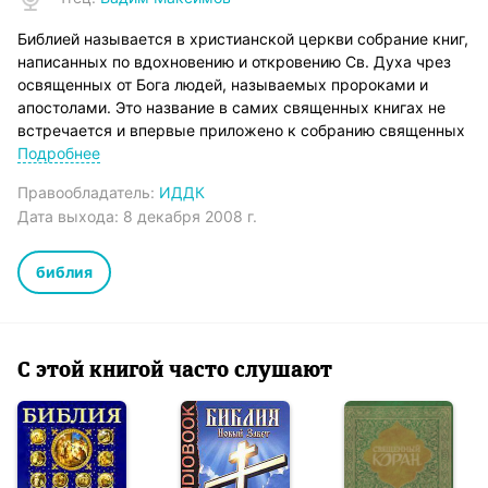
Библией называется в христианской церкви собрание книг,
написанных по вдохновению и откровению Св. Духа чрез
освященных от Бога людей, называемых пророками и
апостолами. Это название в самих священных книгах не
встречается и впервые приложено к собранию священных
книг на Востоке в IV в. св. Иоанном Златоустом и св.
Подробнее
Епифанием Кипрским. Евреи свои священные книги
Правообладатель:
ИДДК
обозначали названиями: писания, святые писания, завет,
Дата выхода:
8 декабря 2008 г.
книги завета, закон и пророки. Христиане новозаветные
писания обозначали названиями Евангелие и Апостол.
Библия разделяется на два отдела – Ветхий завет и Новый
библия
завет. К первому принадлежат книги, написанные в
дохристианское время на еврейском языке и чтимые
священными как у евреев, так и у христиан. Ко второму
принадлежат книги, написанные на греческом языке
С этой книгой часто слушают
боговдохновенными мужами церкви христианской –
апостолами и евангелистами.
Второе Евангелие написано святым Марком, который в
юности носил двойное имя – Иоанна Марка, причем
последнее имя, как довольно употребительное у римлян,