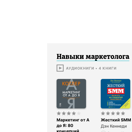
Навыки маркетолога
АУДИОКНИГИ
•
4
КНИГИ
Маркетинг от А
Жесткий SMM
до Я: 80
Дэн Кеннеди
концепций,