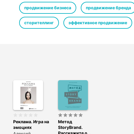
кульминацией и развязкой.
Клиент в рамках этого метода становится «героем», а
продвижение бизнеса
продвижение бренда
помогающим решить его проблему. Пользуясь методом
правильно, понятно и увлекательно рассказать о вашем
сторителлинг
эффективное продвижение
просто услышат и поймут вас – они запомнят и полюбя
верны вам долгие годы.
Дональд Миллер – генеральный директор компании Sto
руководителей создать и донести до целевой аудитор
аудиокнига о его новаторском методе, ставшая бестсе
оцененная маркетологами всего мира.
Эта книга содержит таблицы, графики и иллюстраци
можете скачать на странице аудиокниги на сайте посл
Реклама. Игра на
Метод
эмоциях
StoryBrand.
Расскажите о
Алексей