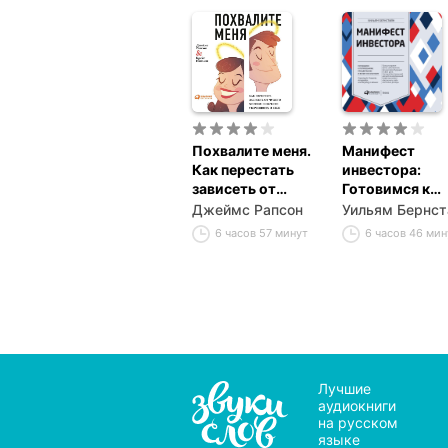
Похвалите меня.
Манифест
Как перестать
инвестора:
зависеть от
Готовимся к
чужого мнения и
потрясениям,
Джеймс Рапсон
Уильям Бернст
обрести
процветанию 
6 часов 57 минут
6 часов 46 мин
уверенность в
всему
себе
остальному
Лучшие
аудиокниги
на русском
языке