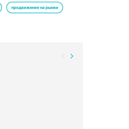
 компания – «проводником»,
продвижение на рынке
 StoryBrand, вы сможете
 бренде – так, что клиенты не
т ваш бренд всей душой и будут
ryBrand; он помог тысячам
ии маркетинговые послания. Эта
ллером The New York Times и высоко
и в виде ПДФ-файла, который вы
е её покупки.