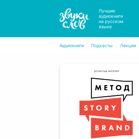
Лучшие
аудиокниги
на русском
языке
Аудиокниги
Подкасты
Лекции