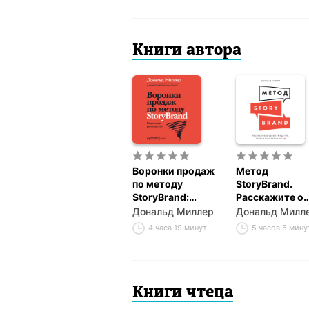
Книги автора
Воронки продаж
Метод
по методу
StoryBrand.
StoryBrand:
Расскажите о
Пошаговое
своем бренде 
Дональд Миллер
Дональд Милл
руководство
чтобы в него
4 часа 19 минут
5 часов 5 мину
влюбились
Книги чтеца