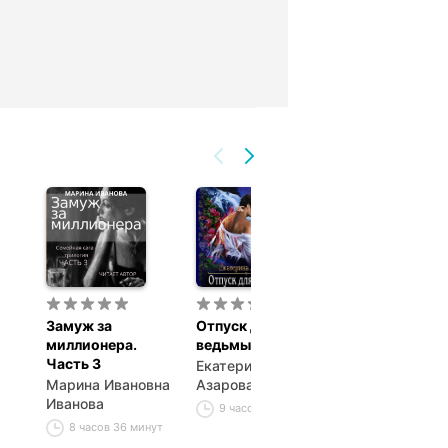
Замуж за
Отпуск для
Женщина гла
миллионера.
ведьмы
мужчины
Часть 3
Екатерина
Дмитрий Соро
Марина Ивановна
Азарова
7 часов 33 ми
Иванова
9 часов 25 минут
8 часов 36 минут