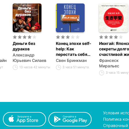
Деньги без
Конец эпохи self-
Икигай: Японс
дураков
help: Как
секреты долго
перестать себя
счастливой ж
Александр
совершенствовать
айн
Юрьевич Силаев
Свен Бринкман
Франсеск
и
Миральес
ут
13 часов 42 минуты
3 часа 51 минута
3 часа 15 мину
Условия исп
Политика ко
Справочный 