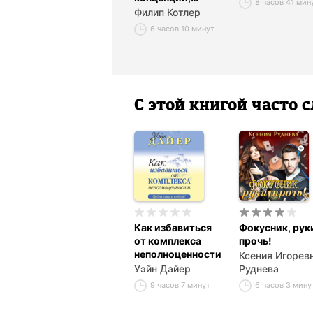
8 часов 41 мин
которые должен
Филип Котлер
знать каждый
6 часов 10 минут
менеджер
С этой книгой часто
Как избавиться
Фокусник, рук
от комплекса
прочь!
неполноценности
Ксения Игорев
Уэйн Дайер
Руднева
9 часов 7 минут
6 часов 3 мин