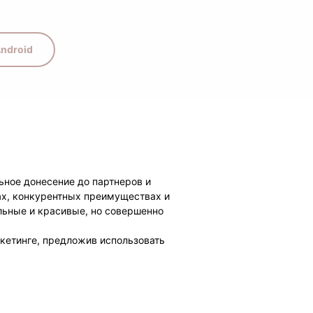
ndroid
ьное донесение до партнеров и
гах, конкурентных преимуществах и
льные и красивые, но совершенно
кетинге, предложив использовать
основы классической драматургии –
тся по принципу создания
есно, с четким сюжетом, завязкой,