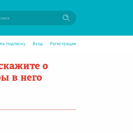
ить подписку
Вход
Регистрация
скажите о
бы в него