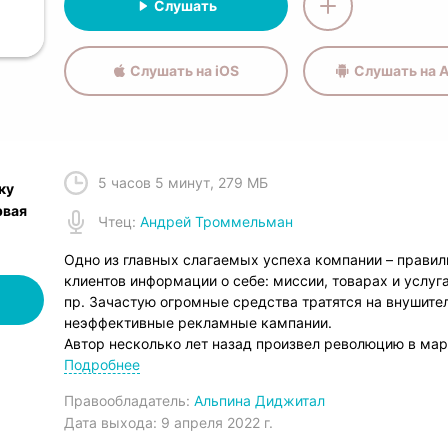
Слушать
Слушать на iOS
Слушать на A
5 часов 5 минут
,
279 МБ
ку
рвая
Чтец
:
Андрей Троммельман
Одно из главных слагаемых успеха компании – правил
клиентов информации о себе: миссии, товарах и услу
пр. Зачастую огромные средства тратятся на внушите
неэффективные рекламные кампании.
Автор несколько лет назад произвел революцию в мар
для продвижения брендов методику сторителлинга и 
Подробнее
метод StoryBrand.
Правообладатель:
Альпина Диджитал
Маркетинговые послания и рекламная кампания строя
Дата выхода:
9 апреля 2022 г.
художественного произведения – эмоционально, интер