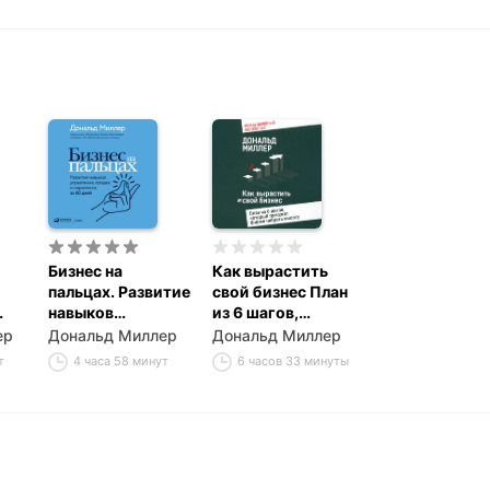
Бизнес на
Как вырастить
пальцах. Развитие
свой бизнес План
навыков
из 6 шагов,
так,
управления,
который
ер
Дональд Миллер
Дональд Миллер
продаж и
поможет фирме
т
4 часа 58 минут
6 часов 33 минуты
маркетинга за 60
набрать высоту
дней