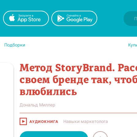
Подборки
Куп
Метод StoryBrand. Рас
своем бренде так, что
влюбились
Дональд Миллер
Навыки маркетолога
АУДИОКНИГА