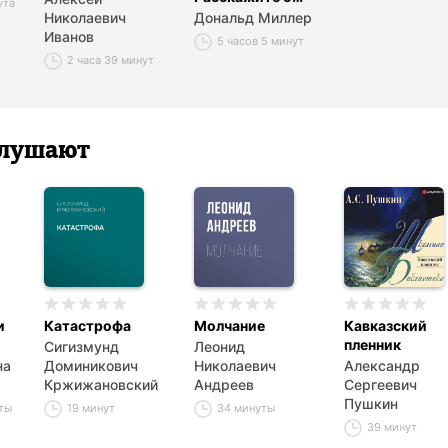
ута
своем бренде так,
Николаевич
Дональд Миллер
чтобы в него
Иванов
5 часов 5 минут
влюбились
2 часа 39 минут
 слушают
и
Катастрофа
Молчание
Кавказский
пленник
Сигизмунд
Леонид
на
Доминикович
Николаевич
Александр
Кржижановский
Андреев
Сергеевич
Пушкин
уты
19 минут
34 минуты
39 минут