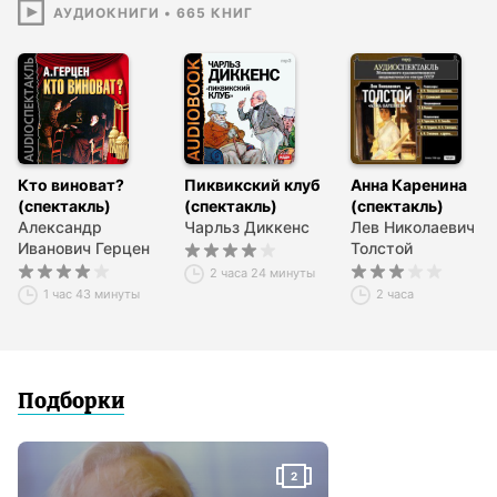
Гостья – Надежда Киселева;
АУДИОКНИГИ
•
665
КНИГ
Разбойник – Андрей Кремлев.
Кто виноват?
Пиквикский клуб
Анна Каренина
(спектакль)
(спектакль)
(спектакль)
Александр
Чарльз Диккенс
Лев Николаевич
Иванович Герцен
Толстой
2 часа 24 минуты
1 час 43 минуты
2 часа
Подборки
2