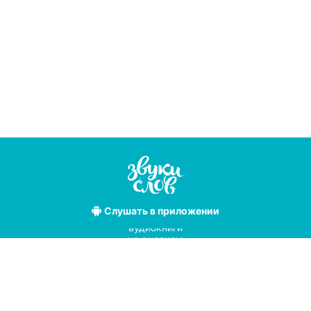
Слушать
в приложении
Лучшие
аудиокниги
на русском
языке