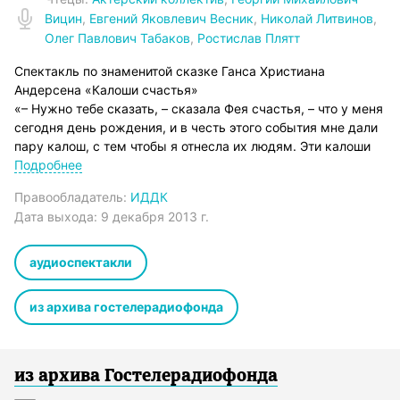
Вицин
,
Евгений Яковлевич Весник
,
Николай Литвинов
,
Олег Павлович Табаков
,
Ростислав Плятт
Спектакль по знаменитой сказке Ганса Христиана
Андерсена «Калоши счастья»
«– Нужно тебе сказать, – сказала Фея счастья, – что у меня
сегодня день рождения, и в честь этого события мне дали
пару калош, с тем чтобы я отнесла их людям. Эти калоши
обладают одним замечательным свойством: того, кто их
Подробнее
наденет, они могут мгновенно перенести в любое место и
Правообладатель:
ИДДК
любую эпоху – стоит ему только пожелать, – и от этого он
Дата выхода:
9 декабря 2013 г.
почувствует себя совершенно счастливым.»
Радиопостановка. Запись 1955 г.
Сказочник – Николай Литвинов;
аудиоспектакли
Советник юстиции и 1-й Селенит – Ростислав Плятт;
Медик – Евгений Весник;
из архива гостелерадиофонда
Полицейский писарь и Попугай – Георгий Вицин;
Сторож – Георгий Муравьев;
Студент богословия и 2-й Селенит – Олег Табаков;
Барышня Ларсен – Вера Орлова;
из архива Гостелерадиофонда
Хозяйка Самена – Тамара Чистякова;