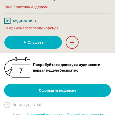
Ганс Христиан Андерсен
АУДИОКНИГА
из архива Гостелерадиофонда
Слушать
Попробуйте подписку на аудиокниги —
первая неделя бесплатно
Оформить подписку
50 минут
,
37 МБ
Чтец
ы:
Актерский коллектив
,
Георгий Михайлович