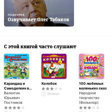
ПОДБОРКА
Озвучивает Олег Табаков
С этой книгой часто слушают
Карандаш и
Колобок
100 любимых
Самоделкин в
маленьких сказок
стране
Валентин
Народное
39 минут
шоколадных
Юрьевич
творчество
деревьев
Постников
(Фольклор)