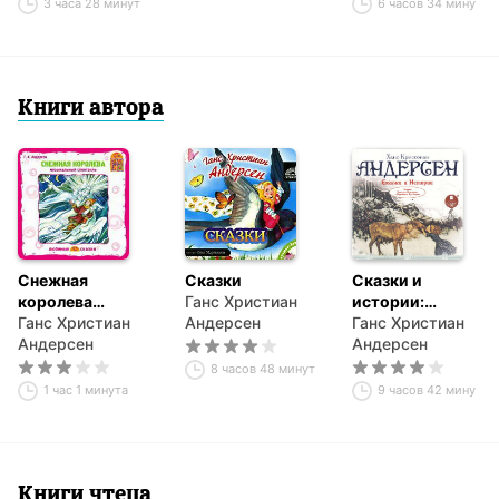
3 часа 28 минут
6 часов 34 минуты
Книги автора
Снежная
Сказки
Сказки и
королева
Ганс Христиан
истории:
(спектакль)
Ганс Христиан
Андерсен
Снежная
Ганс Христиан
Андерсен
королева. Оле
Андерсен
Лукойе.
8 часов 48 минут
Русалочка.
1 час 1 минута
9 часов 42 минуты
Огниво и другие
Книги чтеца