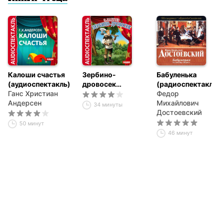
Калоши счастья
Зербино-
Бабуленька
(аудиоспектакль)
дровосек
(радиоспектакль
Ганс Христиан
(спектакль)
по роману
Федор
Андерсен
«Игрок»)
Михайлович
34 минуты
Достоевский
50 минут
46 минут