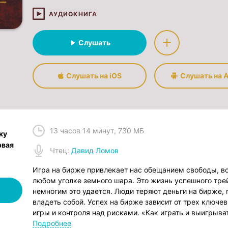
АУДИОКНИГА
Слушать
Слушать на iOS
Слушать на A
13 часов 14 минут
,
730 МБ
ку
рвая
Чтец
:
Давид Ломов
Игра на бирже привлекает нас обещанием свободы, в
любом уголке земного шара. Это жизнь успешного трей
немногим это удается. Люди теряют деньги на бирже, 
владеть собой. Успех на бирже зависит от трех ключе
игры и контроля над рисками. «Как играть и выигрыват
единственная книга, которая освещает все три необх
Подробнее