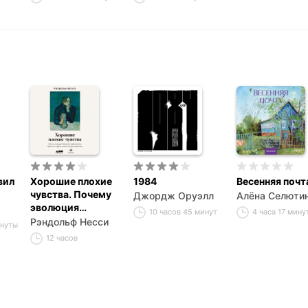
Торговые
развороты
инструменты и
трендов
системы.
Контроль над
рисками.
Управление
трейдингом
вил
Хорошие плохие
1984
Весенняя почт
чувства. Почему
Джордж Оруэлл
Алёна Селюти
эволюция
10 часов 45 минут
4 часа 17 мину
допускает
Рэндольф Несси
инуты
тревожность,
12 часов
депрессию и
другие
психические
расстройства