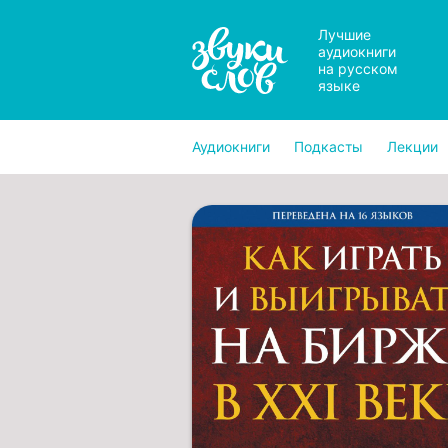
Лучшие
аудиокниги
на русском
языке
Аудиокниги
Подкасты
Лекции