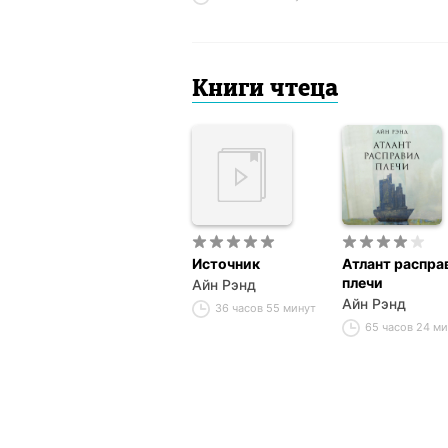
анализ. Контроль
над капиталом
Книги чтеца
Источник
Атлант распра
плечи
Айн Рэнд
Айн Рэнд
36 часов 55 минут
65 часов 24 м