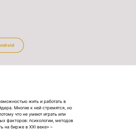
ndroid
озможностью жить и работать в
дера. Многие к ней стремятся, но
потому что не умеют играть или
вых факторов: психологии, методов
ь на бирже в XXI веке» –
одимых компонента успеха. Книга