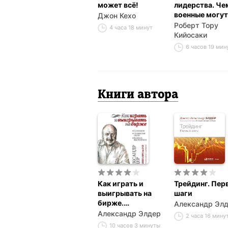
может всё!
лидерства. Че
военные могут
Джон Кехо
научить бизне
Роберт Тору
4 часа 18 минут
лидеров
Кийосаки
6 часов 19 мин
Книги автора
Как играть и
Трейдинг. Пер
выигрывать на
шаги
бирже.
Александр Эл
Психология.
Александр Элдер
2 часа 16 мину
Технический
10 часов 3 минуты