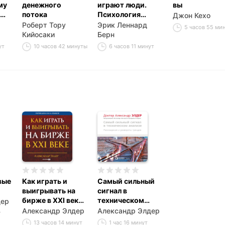
му
денежного
играют люди.
вы
потока
Психология
Джон Кехо
с-
человеческих
Роберт Тору
Эрик Леннард
5 часов 55 ми
взаимоотношений
Кийосаки
Берн
ут
10 часов 42 минуты
6 часов 11 минут
вые
Как играть и
Самый сильный
выигрывать на
сигнал в
бирже в XXI веке:
техническом
дер
Психология.
анализе:
Александр Элдер
Александр Элдер
т
Дисциплина.
Расхождения и
13 часов 14 минут
1 час 16 минут