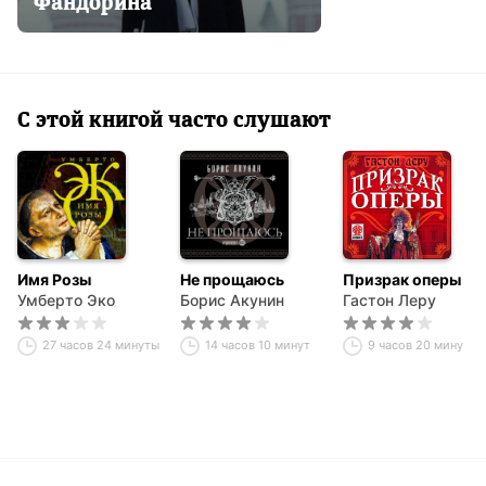
Фандорина
С этой книгой часто слушают
Имя Розы
Не прощаюсь
Призрак оперы
Умберто Эко
Борис Акунин
Гастон Леру
27 часов 24 минуты
14 часов 10 минут
9 часов 20 минут