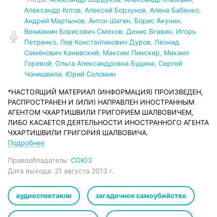
Александр Котов
,
Алексей Борзунов
,
Алена Бабенко
,
Андрей Мартынов
,
Антон Шагин
,
Борис Акунин
,
Вениамин Борисович Смехов
,
Денис Бгавин
,
Игорь
Петренко
,
Лев Константинович Дуров
,
Леонид
Семёнович Каневский
,
Максим Пинскер
,
Михаил
Горевой
,
Ольга Александровна Будина
,
Сергей
Чонишвили
,
Юрий Соломин
*НАСТОЯЩИЙ МАТЕРИАЛ (ИНФОРМАЦИЯ) ПРОИЗВЕДЕН,
РАСПРОСТРАНЕН И (ИЛИ) НАПРАВЛЕН ИНОСТРАННЫМ
АГЕНТОМ ЧХАРТИШВИЛИ ГРИГОРИЕМ ШАЛВОВИЧЕМ,
ЛИБО КАСАЕТСЯ ДЕЯТЕЛЬНОСТИ ИНОСТРАННОГО АГЕНТА
ЧХАРТИШВИЛИ ГРИГОРИЯ ШАЛВОВИЧА.
Москва. Весна 1896 года. Коронация нового русского царя
Подробнее
Николая II не за горами. В связи с торжествами,
Правообладатель:
СОЮЗ
знаменующими столь значительное в жизни России
Дата выхода:
21 августа 2013 г.
событие, в Москву прибыли почти все члены царствующей
фамилии. Однако, всего за несколько дней до коронации,
на юную кузину и малолетнего кузена будущего
аудиоспектакли
загадочное самоубийство
императора Российской империи совершено дерзкое
нападение. Четырехлетний Великий князь Мика Романов