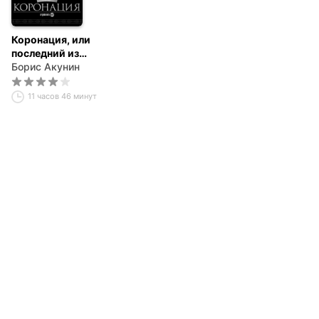
Коронация, или
последний из
романов
Борис Акунин
11 часов 46 минут