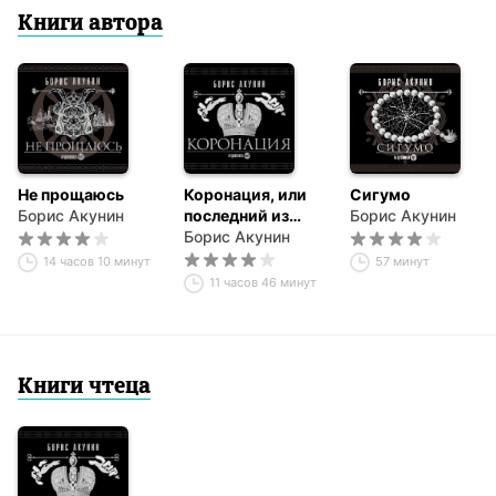
Книги автора
Не прощаюсь
Коронация, или
Сигумо
Борис Акунин
последний из
Борис Акунин
романов
Борис Акунин
14 часов 10 минут
57 минут
11 часов 46 минут
Книги чтеца