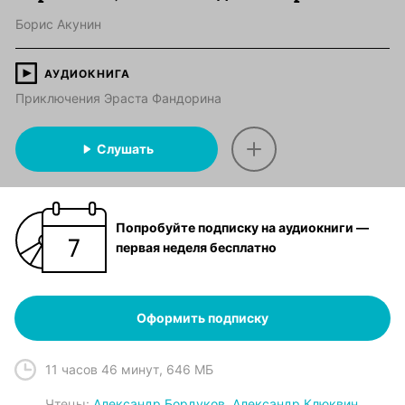
Борис Акунин
АУДИОКНИГА
Приключения Эраста Фандорина
Слушать
Попробуйте подписку на аудиокниги —
первая неделя бесплатно
Оформить подписку
11 часов 46 минут
,
646 МБ
Чтец
ы:
Александр Бордуков
,
Александр Клюквин
,