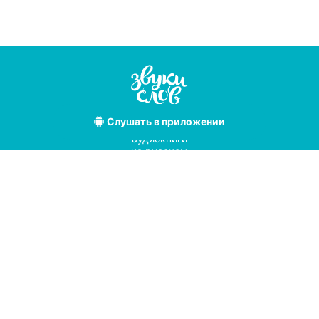
Слушать
в приложении
Лучшие
аудиокниги
на русском
языке
Условия использования
Политика конфиденциальности
Справочный центр
© 2019