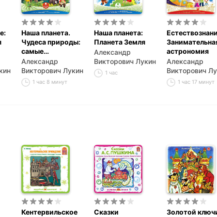
е:
Наша планета.
Наша планета:
Естествознани
я
Чудеса природы:
Планета Земля
Занимательна
самые
астрономия
Александр
удивительные
Александр
Викторович Лукин
Александр
обитатели Земли
кин
Викторович Лукин
Викторович Лу
1 час
1 час 8 минут
1 час 17 минут
Кентервильское
Сказки
Золотой ключ