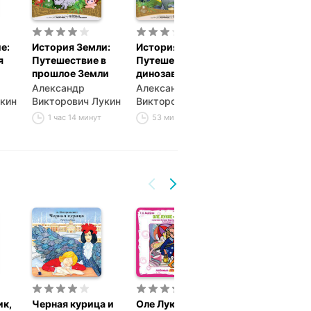
е:
История Земли:
История Земли:
Естествознан
я
Путешествие в
Путешествие к
Занимательна
прошлое Земли
динозаврам
химия
Александр
Александр
Александр
кин
Викторович Лукин
Викторович Лукин
Викторович Л
1 час 14 минут
53 минуты
1 час 7 минут
ик,
Черная курица и
Оле Лукое.
Золотое