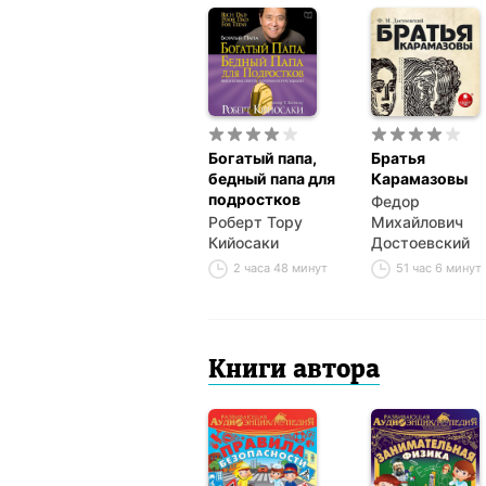
Богатый папа,
Братья
бедный папа для
Карамазовы
подростков
Федор
Роберт Тору
Михайлович
Кийосаки
Достоевский
2 часа 48 минут
51 час 6 минут
Книги автора