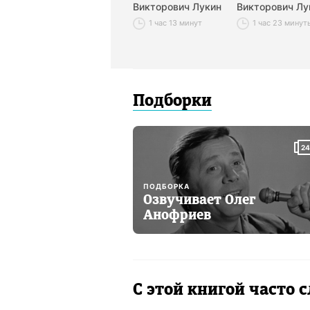
Викторович Лукин
Викторович Лу
1 час 13 минут
1 час 23 минут
Подборки
24
ПОДБОРКА
Озвучивает Олег
Анофриев
С этой книгой часто