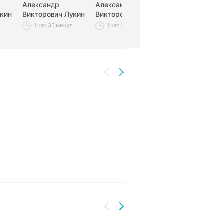
Александр
Александр
Александр
кин
Викторович Лукин
Викторович Лукин
Викторович Л
1 час 35 минут
1 час 23 минуты
1 час 2 минут