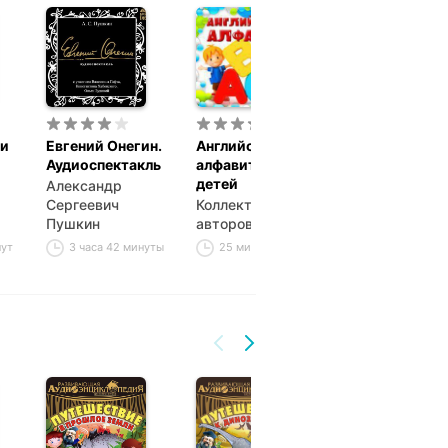
 и
Евгений Онегин.
Английский
Солнечный уд
Аудиоспектакль
алфавит для
рассказ
детей
Александр
Иван Алексее
Сергеевич
Коллектив
Бунин
Пушкин
авторов
19 минут
нут
3 часа 42 минуты
25 минут