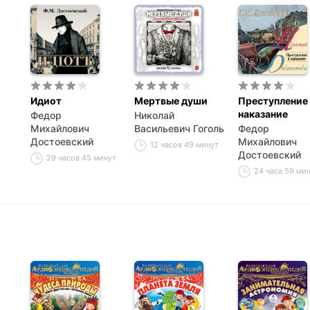
Идиот
Мертвые души
Преступление
наказание
Федор
Николай
Михайлович
Васильевич Гоголь
Федор
Достоевский
Михайлович
12 часов 49 минут
Достоевский
29 часов 45 минут
24 часа 59 ми