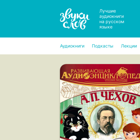
Лучшие
аудиокниги
на русском
языке
Аудиокниги
Подкасты
Лекции