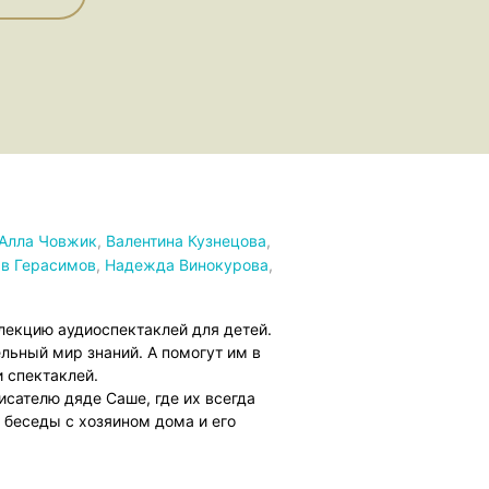
Алла Човжик
,
Валентина Кузнецова
,
в Герасимов
,
Надежда Винокурова
,
екцию аудиоспектаклей для детей.
ельный мир знаний. А помогут им в
 спектаклей.
писателю дяде Саше, где их всегда
 беседы с хозяином дома и его
десь есть волшебная библиотека, в
картинками! Благодаря этим