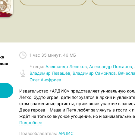
1 час 35 минут
,
46 МБ
ку
рвая
Чтец
ы:
Александр Леньков
,
Александр Пожаров
,
Владимир Левашёв
,
Владимир Самойлов
,
Вячесла
Олег Анофриев
Издательство «АРДИС» представляет уникальную колл
Легко, будто играя, дети погрузятся в яркий и увлекат
этом знаменитые артисты, принявшие участие в записи
Двое героев – Маша и Петя любят заглянуть в гости к 
ждёт не только вкусное угощение, но и занимательные
учёным говорящим котом Терентием Палычем. А ещё з
Подробнее
которой хранятся говорящие книги и книги с живыми 
Правообладатель:
АРДИС