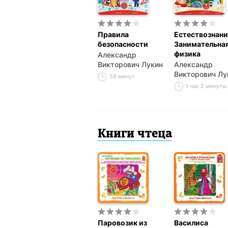
Правила
Естествознани
безопасности
Занимательна
физика
Александр
Викторович Лукин
Александр
Викторович Лу
59 минут
1 час 2 минуты
Книги чтеца
Паровозик из
Василиса