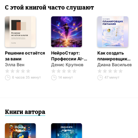
С этой книгой часто слушают
Решение остаётся
НейроСтарт:
Как создать
за вами
Профессии AI-
планировщик
Элла Вен
креатора и
Денис Крупнов
питания
Диана Васильева
специалиста по
нейросетям с
6 часов 35 минут
14 минут
47 минут
нуля
Книги автора