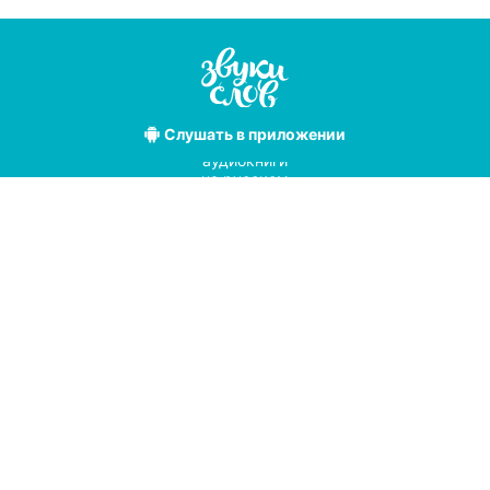
Слушать
в приложении
Лучшие
аудиокниги
на русском
языке
Условия использования
Политика конфиденциальности
Справочный центр
© 2019
Мы принимаем к оплате