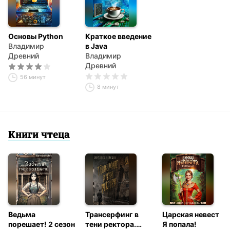
Основы Python
Краткое введение
Владимир
в Java
Древний
Владимир
Древний
56 минут
8 минут
Книги чтеца
Ведьма
Трансерфинг в
Царская невеста.
порешает! 2 сезон
тени ректора.
Я попала!