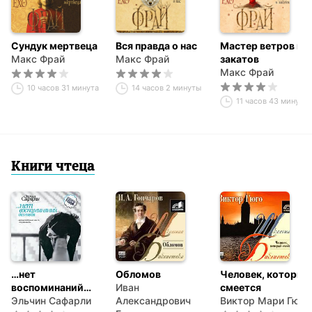
Сундук мертвеца
Вся правда о нас
Мастер ветров и
Макс Фрай
Макс Фрай
закатов
Макс Фрай
10 часов 31 минута
14 часов 2 минуты
11 часов 43 минуты
Книги чтеца
…нет
Обломов
Человек, который
воспоминаний
Иван
смеется
без тебя
Эльчин Сафарли
Александрович
Виктор Мари Гюго