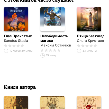
С этой книгой часто слушают
Глас Проклятых
Непобедимость
Птица без гнезда
Sanctus Stasia
магики
Ольга Кристалл
Максим Сотников
10 часов 20 минут
23 минуты
19 минут
Книги автора