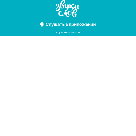
Слушать
в приложении
Лучшие
аудиокниги
на русском
языке
Условия использования
Политика конфиденциальности
Справочный центр
© 2019
Мы принимаем к оплате
с помощью
pay
online