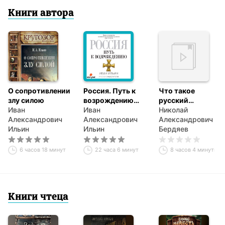
Книги автора
О сопротивлении
Россия. Путь к
Что такое
злу силою
возрождению
русский
Иван
(сборник)
Иван
характер.
Николай
Александрович
Александрович
Психология
Александрович
Ильин
Ильин
великоросса
Бердяев
6 часов 18 минут
22 часа 6 минут
8 часов 4 минуты
Книги чтеца