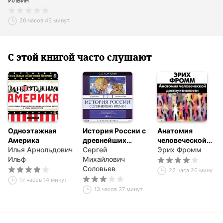
20 часов 45 минут
С этой книгой часто слушают
Одноэтажная
История России с
Анатомия
Америка
древнейших
человеческой
Илья Арнольдович
времен. Том 1
Сергей
деструктивности
Эрих Фромм
Ильф
Михайлович
Соловьев
22 часа 26 минут
17 часов 14 минут
13 часов 37 минут