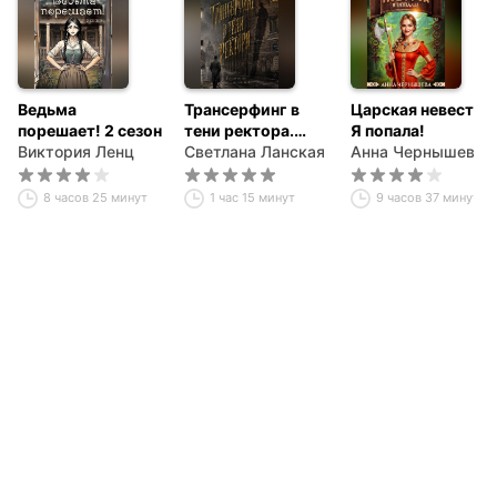
Ведьма
Трансерфинг в
Царская невеста.
порешает! 2 сезон
тени ректора.
Я попала!
Виктория Ленц
Книга первая.
Светлана Ланская
Анна Чернышева
8 часов 25 минут
1 час 15 минут
9 часов 37 минут