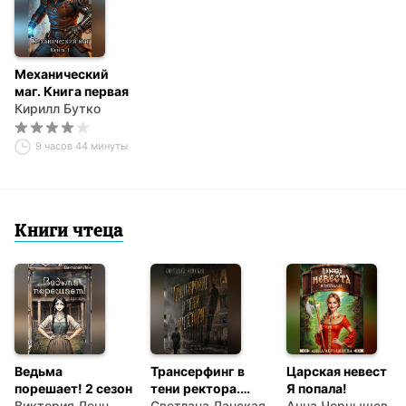
Механический
маг. Книга первая
Кирилл Бутко
9 часов 44 минуты
Книги чтеца
Ведьма
Трансерфинг в
Царская невеста.
порешает! 2 сезон
тени ректора.
Я попала!
Виктория Ленц
Книга первая.
Светлана Ланская
Анна Чернышева