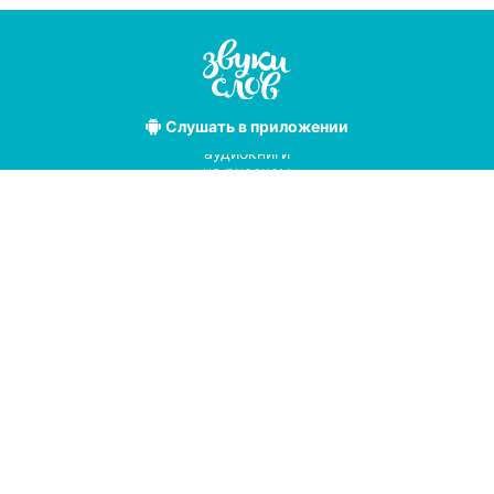
Слушать
в приложении
Лучшие
аудиокниги
на русском
языке
Условия использования
Политика конфиденциальности
Справочный центр
© 2019
Мы принимаем к оплате