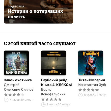
ПОДБОРКА
Истории о потерявших
память
С этой книгой часто слушают
Закон охотника
Глубокий рейд.
Титан Империи 5
Дмитрий
Книга 4. КЛЯКСЫ
Константин Зубов
Олегович Силлов
Борис
Конофальский
8 часов 27 минут
7 часов 30 минут
9 часов 56 минут