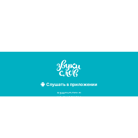
Слушать
в приложении
Лучшие
аудиокниги
на русском
языке
Условия использования