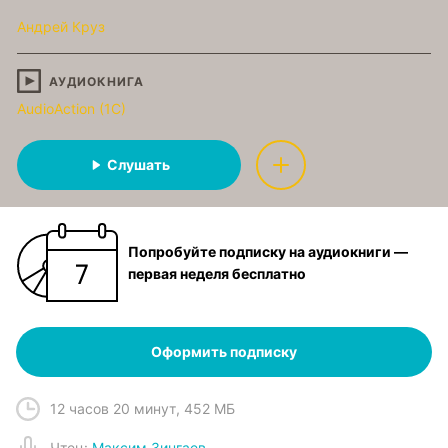
Андрей Круз
АУДИОКНИГА
AudioAction (1C)
Слушать
Попробуйте подписку на аудиокниги —
первая неделя бесплатно
Оформить подписку
12 часов 20 минут
,
452 МБ
Чтец
:
Максим Зингаев