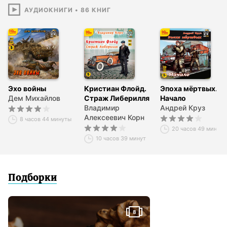
Звукорежиссёр Антон Овчинников
АУДИОКНИГИ
•
86
КНИГ
Музыка – audionautix.com
© Андрей Круз
©&℗ ООО «1С-Паблишинг»
Эхо войны
Кристиан Флойд.
Эпоха мёртвых.
Дем Михайлов
Страж Либерилля
Начало
Владимир
Андрей Круз
Алексеевич Корн
8 часов 44 минуты
20 часов 49 минут
10 часов 39 минут
Подборки
8