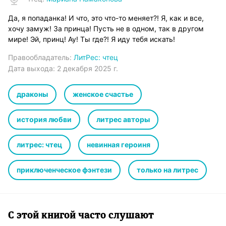
Да, я попаданка! И что, это что-то меняет?! Я, как и все,
хочу замуж! За принца! Пусть не в одном, так в другом
мире! Эй, принц! Ау! Ты где?! Я иду тебя искать!
Правообладатель:
ЛитРес: чтец
Дата выхода:
2 декабря 2025 г.
драконы
женское счастье
история любви
литрес авторы
литрес: чтец
невинная героиня
приключенческое фэнтези
только на литрес
С этой книгой часто слушают