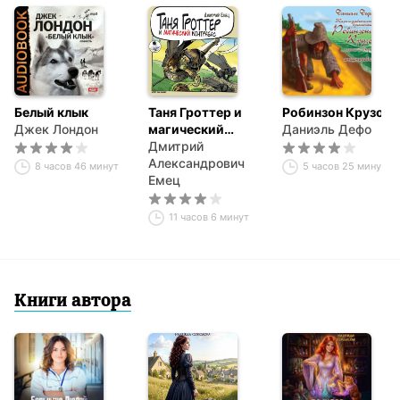
Белый клык
Таня Гроттер и
Робинзон Крузо
Джек Лондон
магический
Даниэль Дефо
контрабас
Дмитрий
Александрович
8 часов 46 минут
5 часов 25 минут
Емец
11 часов 6 минут
Книги автора