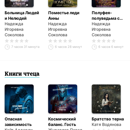
Больница Людей
Поместье леди
Полуфея-
и Нелюдей
Анны
полуведьма с
Надежда
Надежда
котом во дворце
Надежда
Игоревна
Игоревна
императора
Игоревна
Соколова
Соколова
драконов
Соколова
7 часов 31 минута
6 часов 28 минут
6 часов 6 минут
Книги чтеца
Опасная
Космический
Братство терна
зависимость
баланс. Гость
Катя Водянова
Кейт Аддерли
Журавлев Павел