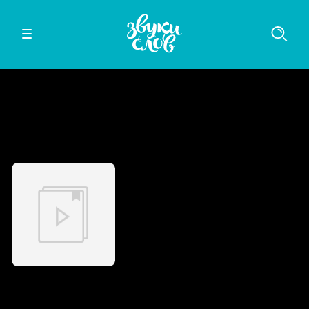
Слушайте в мобильном приложении
iOS
Android
Прекрасная попаданка в поисках