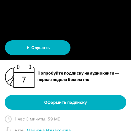
принца
Надежда Игоревна Соколова
АУДИОКНИГА
Слушать
Попробуйте подписку на аудиокниги —
первая неделя бесплатно
Оформить подписку
1 час 3 минуты
,
59 МБ
Чтец
:
Мариана Намаконова