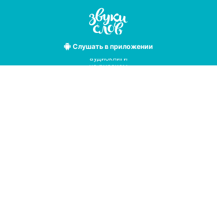
Слушать
в приложении
Лучшие
аудиокниги
на русском
языке
Условия использования
Политика конфиденциальности
Справочный центр
© 2019
Мы принимаем к оплате
с помощью
pay
online