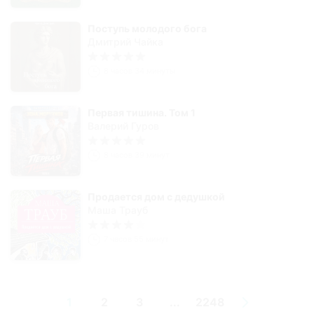
Поступь молодого бога
Дмитрий Чайка
8 часов 34 минуты
Первая тишина. Том 1
Валерий Гуров
8 часов 39 минут
Продается дом с дедушкой
Маша Трауб
7 часов 55 минут
1
2
3
...
2248