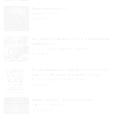
Будь моей ведьмой
Елена Звездная
13 часов 5 минут
Моделирование реальности. Подсказки на
каждый день
Александр Григорьевич Свияш
2 часа 18 минут
Открытое подсознание. Как влиять на себя
и других. Легкий путь к позитивным
изменениям
Александр Григорьевич Свияш
16 часов 24 минуты
Глубокий рейд. Книга 4. КЛЯКСЫ
Борис Конофальский