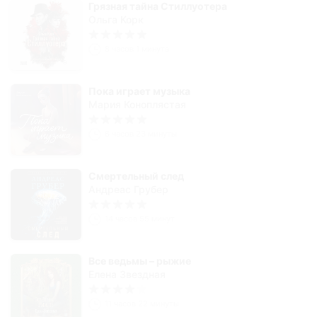
Грязная тайна Стиллуотера
Ольга Корк
8 часов 1 минута
Пока играет музыка
Мария Коноплястая
6 часов 23 минуты
Смертельный след
Андреас Грубер
14 часов 55 минут
Все ведьмы – рыжие
Елена Звездная
11 часов 22 минуты