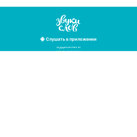
Слушать
в приложении
Лучшие
аудиокниги
на русском
языке
Условия использования
Политика конфиденциальности
Справочный центр
© 2019
Мы принимаем к оплате