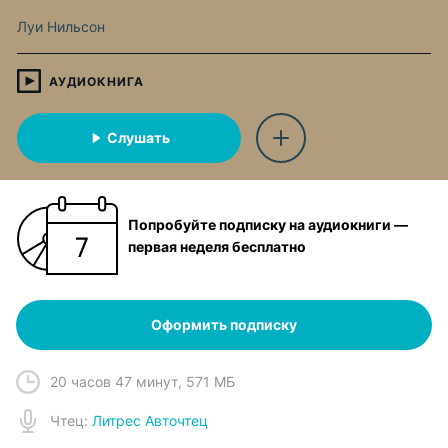
Луи Нильсон
АУДИОКНИГА
Слушать
Попробуйте подписку на аудиокниги —
первая неделя бесплатно
Оформить подписку
20 часов 47 минут
,
571 МБ
Чтец
:
Литрес Авточтец