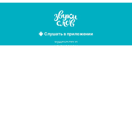
Слушать
в приложении
Лучшие
аудиокниги
на русском
языке
Условия использования
Политика конфиденциальности
Справочный центр
© 2019
Мы принимаем к оплате