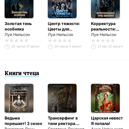
Золотая тень
Центр тяжести:
Корректура
особняка
Цветы для
реальности:
Луи Нильсон
призрака
Луи Нильсон
Точка невозврата
Луи Нильсон
20 часов 47 минут
20 часов 5 минут
21 час 32 минуты
Книги чтеца
Ведьма
Трансерфинг в
Царская невеста.
порешает! 2 сезон
тени ректора.
Я попала!
Виктория Ленц
Книга первая.
Светлана Ланская
Анна Чернышева