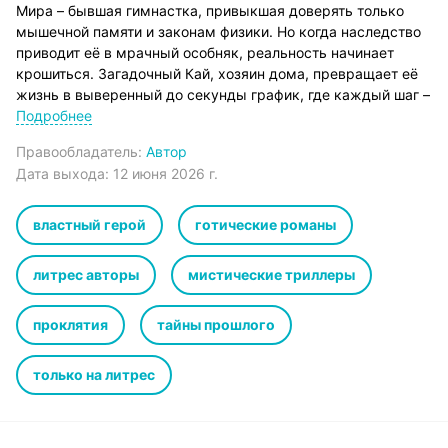
Мира – бывшая гимнастка, привыкшая доверять только
мышечной памяти и законам физики. Но когда наследство
приводит её в мрачный особняк, реальность начинает
крошиться. Загадочный Кай, хозяин дома, превращает её
жизнь в выверенный до секунды график, где каждый шаг –
это танец на грани безумия.
Подробнее
Здесь стены дышат, а призраки прошлого требуют своей
Правообладатель:
Автор
доли. Мире предстоит узнать, почему её руки излучают
Дата выхода:
12 июня 2026 г.
странный свет и какую цену потребует живой камень за
право обладания. В этом доме нет места свободе – только
тишина, золото и пугающая вечность.
властный герой
готические романы
Сможет ли она остаться человеком или станет лишь
частью мрачной архитектуры?
литрес авторы
мистические триллеры
История о том, как легко потерять душу в стенах древнего
дома.
проклятия
тайны прошлого
только на литрес