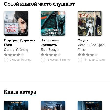
С этой книгой часто слушают
Портрет Дориана
Цифровая
Фауст
Грея
крепость
Иоганн Вольфганг
Оскар Уайльд
Дэн Браун
Гёте
9 часов 46 минут
13 часов 16 минут
14 часов 33 минуты
Книги автора