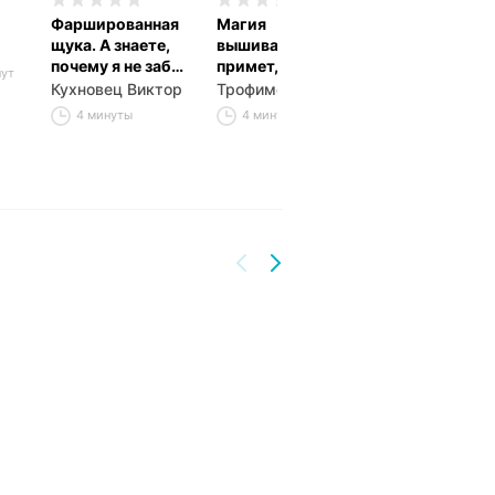
Фаршированная
Магия
Как помочь
щука. А знаете,
вышивальных
малышу
почему я не забыл
примет, или Что
преодолеть
нут
этот рецепт?
нужно вышить,
страх?
Кухновец Виктор
Трофимова Лилия
Шуваева Тать
чтобы..?
4 минуты
4 минуты
4 минуты