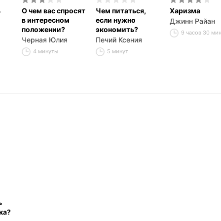
ь
О чем вас спросят
Чем питаться,
Харизма
в интересном
если нужно
Джинн Райан
положении?
экономить?
9 часов 30 ми
Черная Юлия
Печий Ксения
4 минуты
5 минут
ь
ка?