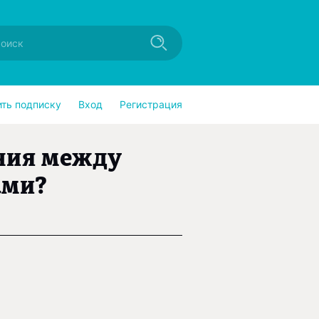
ить подписку
Вход
Регистрация
ичия между
ами?