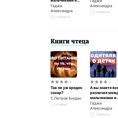
мальчиками и
Гаджи
девочками?
Гаджи
Александра
Александра
4 минуты
3 минуты
Книги чтеца
Так ли уж вреден
А вы знаете вс
сахар?
различия меж
мальчиками и
С.Петров Богдан
девочками?
Гаджи
6 минут
Александра
3 минуты