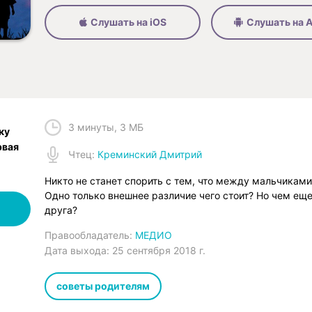
Слушать на iOS
Слушать на A
3 минуты
,
3 МБ
ку
рвая
Чтец
:
Креминский Дмитрий
Никто не станет спорить с тем, что между мальчикам
Одно только внешнее различие чего стоит? Но чем еще
друга?
Правообладатель:
МЕДИО
Дата выхода:
25 сентября 2018 г.
советы родителям