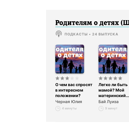
Родителям о детях (
ПОДКАСТЫ
•
24
ВЫПУСКА
О чем вас спросят
Легко ли быть
в интересном
мамой? Мой
положении?
материнский
«капитал»
Черная Юлия
Бай Луиза
4 минуты
9 минут