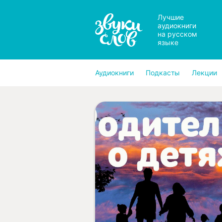
Лучшие
аудиокниги
на русском
языке
Аудиокниги
Подкасты
Лекции