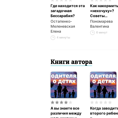
Где находится эта
Как накормит
загадочная
«нехочуху»?
Бессарабия?
Советы
родителям
Остапенко-
Пономарева
Меленевская
Валентина
Елена
6 минут
4 минуты
Книги автора
А вы знаете все
Когда заводит
различия между
второго ребен