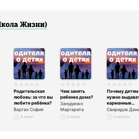
Школа Жизни)
Родительская
Чем занять
Почему детям
любовь: за что вы
ребенка дома?
нужно выдава
любите ребёнка?
карманные
Зануденко
деньги?
Варган София
Маргарита
Свиридов Ден
8 минут
8 минут
3 минуты