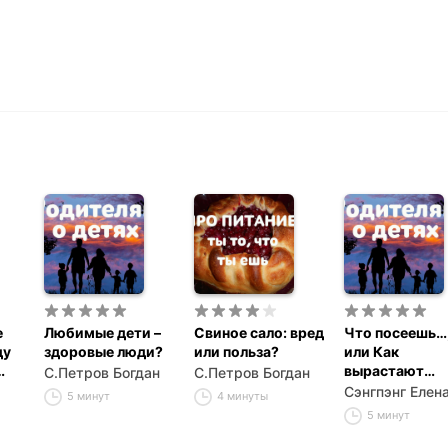
е
Любимые дети –
Свиное сало: вред
Что посеешь…
ду
здоровые люди?
или польза?
или Как
вырастают
С.Петров Богдан
С.Петров Богдан
лентяи?
Сэнгпэнг Елен
5 минут
4 минуты
5 минут