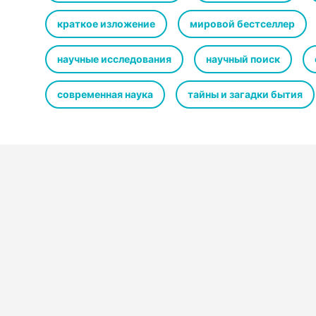
краткое изложение
мировой бестселлер
научные исследования
научный поиск
современная наука
тайны и загадки бытия