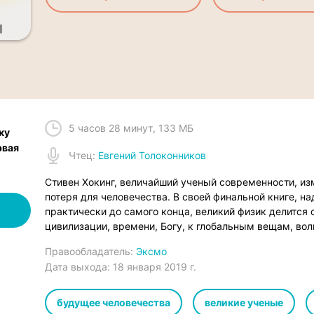
5 часов 28 минут
,
133 МБ
ку
рвая
Чтец
:
Евгений Толоконников
Стивен Хокинг, величайший ученый современности, из
потеря для человечества. В своей финальной книге, на
практически до самого конца, великий физик делится 
цивилизации, времени, Богу, к глобальным вещам, во
Правообладатель:
Эксмо
Дата выхода:
18 января 2019 г.
будущее человечества
великие ученые