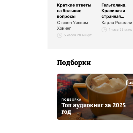
Краткие ответы
Гельголанд.
на большие
Красивая и
вопросы
странная
квантовая физ
Стивен Уильям
Карло Ровелли
Хокинг
4 часа 58 мину
5 часов 28 минут
Подборки
45
ПОДБОРКА
Топ аудиокниг за 2025
год