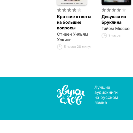
Краткие ответы
Девушка из
на большие
Бруклина
вопросы
Гийом Мюссо
Стивен Уильям
9 часов
Хокинг
5 часов 28 минут
Лучшие
аудиокниги
на русском
языке
Мы 