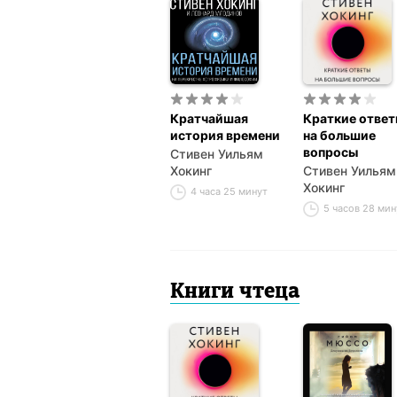
Кратчайшая
Краткие отве
история времени
на большие
вопросы
Стивен Уильям
Хокинг
Стивен Уильям
Хокинг
4 часа 25 минут
5 часов 28 мин
Книги чтеца