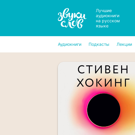
Лучшие
аудиокниги
на русском
языке
Аудиокниги
Подкасты
Лекции