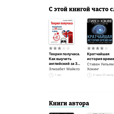
С этой книгой часто
Теория получаса.
Кратчайшая
Как выучить
история врем
английский за 30
Стивен Уильям
минут в день
Элизабет Майклз
Хокинг
1 час
4 часа 25 мину
Книги автора