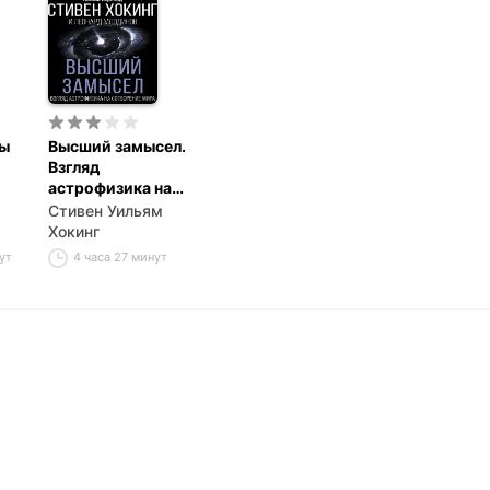
ты
Высший замысел.
Взгляд
астрофизика на
сотворение мира
Стивен Уильям
Хокинг
ут
4 часа 27 минут