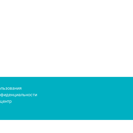
ользования
нфиденциальности
центр
line