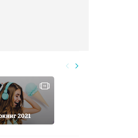
11
окниг 2021