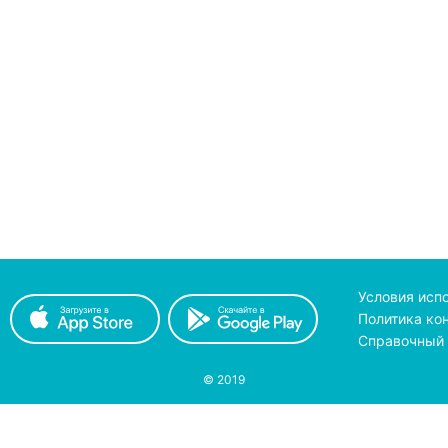
Условия исп
Политика ко
Справочный 
© 2019
принимаем к оплате
с помощью
pay
on