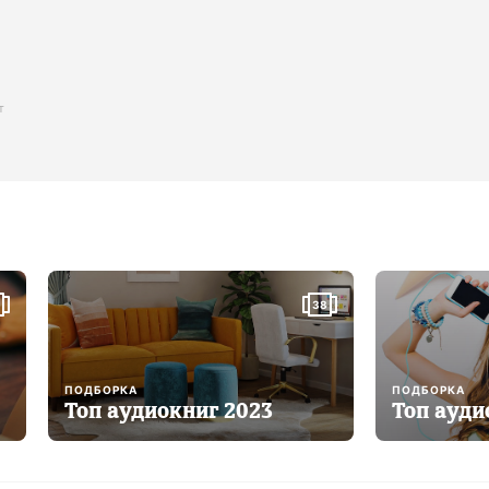
ика
т
38
ПОДБОРКА
ПОДБОРКА
Топ аудиокниг 2023
Топ ауди