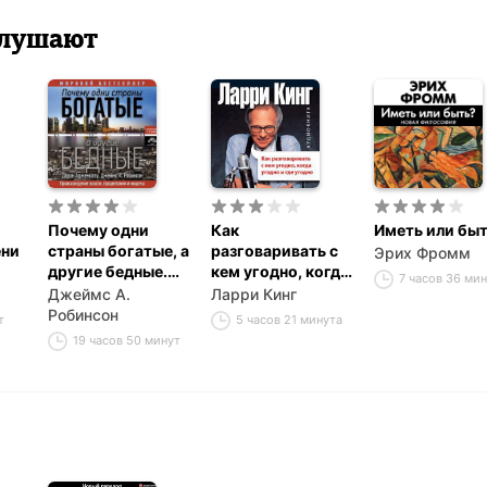
 слушают
Почему одни
Как
Иметь или бы
ени
страны богатые, а
разговаривать с
Эрих Фромм
другие бедные.
кем угодно, когда
7 часов 36 ми
Происхождение
угодно и где
Джеймс А.
Ларри Кинг
власти,
угодно
Робинсон
т
5 часов 21 минута
процветания и
19 часов 50 минут
нищеты