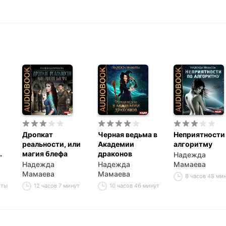
Дропкат
Черная ведьма в
Неприятности
реальности, или
Академии
алгоритму
магия блефа
драконов
Надежда
Надежда
Надежда
Мамаева
Мамаева
Мамаева
8 часов 48 ми
уты
12 часов 7 минут
10 часов 46 минут