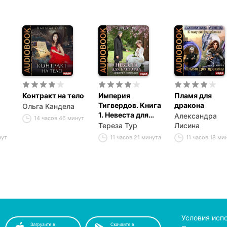
Контракт на тело
Империя
Пламя для
Тигвердов. Книга
дракона
Ольга Кандела
1. Невеста для
Александра
14 часов 46 минут
бастарда
Тереза Тур
Лисина
нут
11 часов 21 минута
11 часов 18 ми
Условия исп