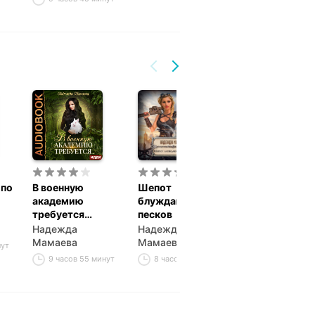
 по
В военную
Шепот
Ловец
академию
блуждающих
Надежда
требуется…
песков
Мамаева
Надежда
Надежда
11 часов 4 ми
Мамаева
Мамаева
нут
9 часов 55 минут
8 часов 24 минуты