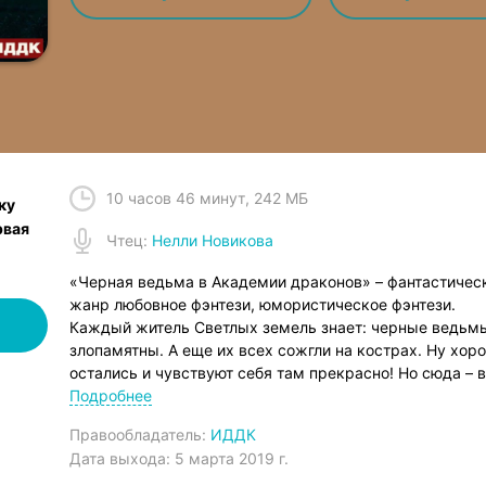
10 часов 46 минут
,
242 МБ
ку
рвая
Чтец
:
Нелли Новикова
«Черная ведьма в Академии драконов» – фантастиче
жанр любовное фэнтези, юмористическое фэнтези.
Каждый житель Светлых земель знает: черные ведьмы
злопамятны. А еще их всех сожгли на кострах. Ну хоро
остались и чувствуют себя там прекрасно! Но сюда – 
покровительствуют небесные боги,– исчадиям мрака ни
Подробнее
академию белой магии и подавно.
Правообладатель:
ИДДК
Но если в Темных землях на тебя открыли охоту и в сп
Дата выхода:
5 марта 2019 г.
стенах светлой академии – не самая плохая идея. Име