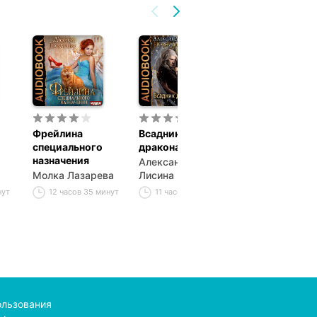
Фрейлина
Всадник для
Тринадцатая
специального
дракона
невеста
назначения
Александра
Милена
Молка Лазарева
Лисина
Валерьевна
Завойчинская
нут
12 часов 35 минут
11 часов 25 минут
19 часов 55 м
ользования