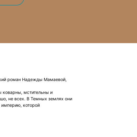
ский роман Надежды Мамаевой,
 коварны, мстительны и
шо, не всех. В Темных землях они
в империю, которой
 в жизнь не проникнуть. А уж в
ину дышит палач, то укрыться в
нно так подумала Вивьен Блеквуд и