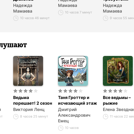
Надежда
Мамаева
Надежда
Мамаева
Мамаева
10 часов 7 минут
10 часов 46 минут
9 часов 55 ми
 слушают
Ведьма
Таня Гроттер и
Все ведьмы –
порешает! 2 сезон
исчезающий этаж
рыжие
я
Виктория Ленц
Дмитрий
Елена Звездна
Александрович
ут
8 часов 25 минут
11 часов 22 м
Емец
10 часов