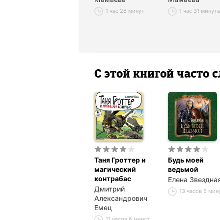
1 час 28 минут
1 час 31 минута
С этой книгой часто
Таня Гроттер и
Будь моей
магический
ведьмой
контрабас
Елена Звездна
Дмитрий
13 часов 5 мин
Александрович
Емец
11 часов 6 минут