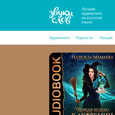
Лучшие
аудиокниги
на русском
языке
Аудиокниги
Подкасты
Лекции