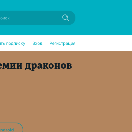
ить подписку
Вход
Регистрация
емии драконов
ndroid