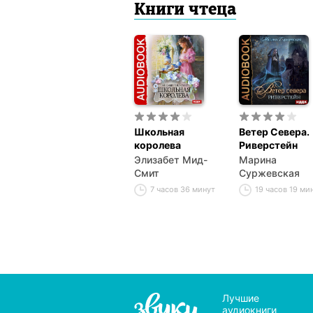
Книги чтеца
Школьная
Ветер Севера.
королева
Риверстейн
Элизабет Мид-
Марина
Смит
Суржевская
7 часов 36 минут
19 часов 19 ми
Лучшие
аудиокниги