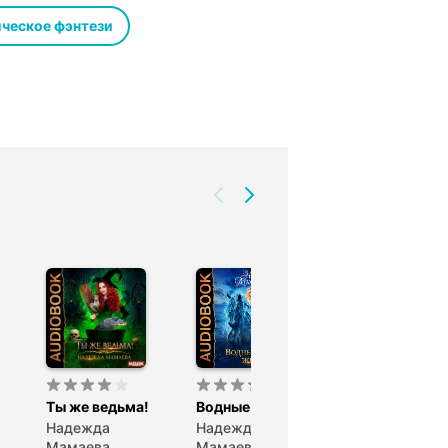
импатичной и почти бездарной
иром не смоешь. А уж если украла
ческое фэнтези
популярного старшекурсника,
естно, кто смыслит в вендетте
Ты же ведьма!
Водные маги жгут
Адепты обмен
возврату не
Надежда
Надежда
подлежат
Мамаева
Мамаева