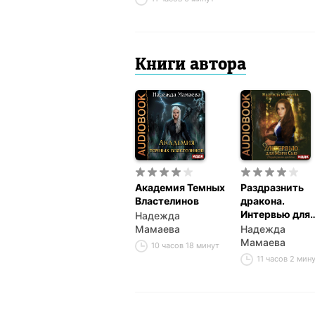
Книги автора
Академия Темных
Раздразнить
Властелинов
дракона.
Интервью для
Надежда
Мэри Сью
Мамаева
Надежда
Мамаева
10 часов 18 минут
11 часов 2 мин