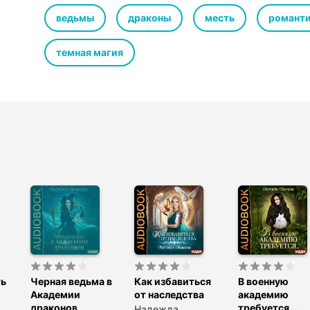
просочилась в магистерию под личиной скромной, нес
адептки. И все бы ничего, но ведьмин характер эликс
ведьмы
драконы
месть
романти
(ну совершенно случайно) мелкого дракона у самого 
лучшего боевого мага, то жди мести. Вот только неизв
темная магия
больше: темные или светлые?
Agustin Bardi / Tinta Verde / Bert Alink
© Мамаева Надежда
© ИДДК
ть
Черная ведьма в
Как избавиться
В военную
Академии
от наследства
академию
драконов
требуется…
Надежда