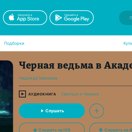
Подборки
Куп
Черная ведьма в Акад
Надежда Мамаева
Светлые и тёмные
АУДИОКНИГА
Слушать
Слушать на iOS
Слушать на A