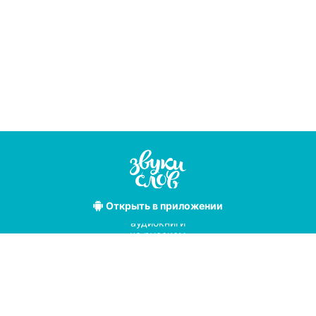
Открыть
в приложении
Лучшие
аудиокниги
на русском
языке