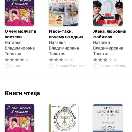
О чем молчат в
И все-таки,
Жена, любовница,
постели.
почему на одних
любимая
Психология
Наталья
женятся, а других
Наталья
Наталья
интимных
Владимировна
обходят
Владимировна
Владимировна
отношений
Толстая
стороной
Толстая
Толстая
4 часа
9 часов 51 минута
14 часов 10 минут
Книги чтеца