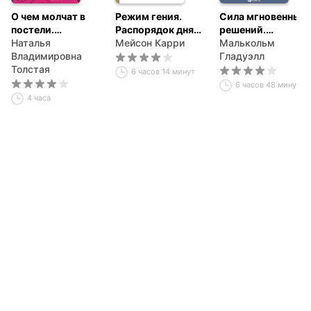
О чем молчат в
Режим гения.
Сила мгновенных
постели.
Распорядок дня
решений.
Психология
Наталья
великих людей
Мейсон Карри
Интуиция как
Малькольм
интимных
Владимировна
навык
Гладуэлл
отношений
Толстая
6 часов 14 минут
6 часов 48 минут
4 часа