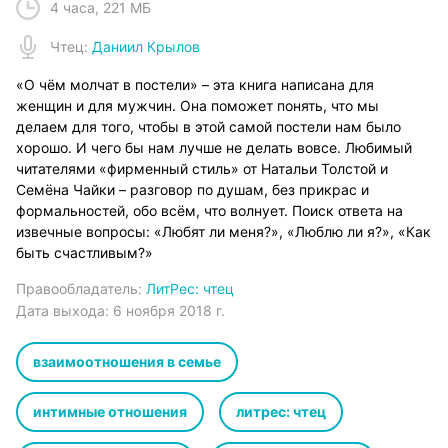
4 часа
,
221 МБ
Чтец
:
Даниил Крылов
«О чём молчат в постели» – эта книга написана для
женщин и для мужчин. Она поможет понять, что мы
делаем для того, чтобы в этой самой постели нам было
хорошо. И чего бы нам лучше не делать вовсе. Любимый
читателями «фирменный стиль» от Натальи Толстой и
Семёна Чайки – разговор по душам, без прикрас и
формальностей, обо всём, что волнует. Поиск ответа на
извечные вопросы: «Любят ли меня?», «Люблю ли я?», «Как
быть счастливым?»
Правообладатель:
ЛитРес: чтец
Дата выхода:
6 ноября 2018 г.
взаимоотношения в семье
интимные отношения
литрес: чтец