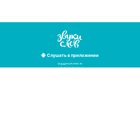
Слушать
в приложении
Лучшие
аудиокниги
на русском
языке
Условия использования
Политика конфиденциальности
Справочный центр
© 2019