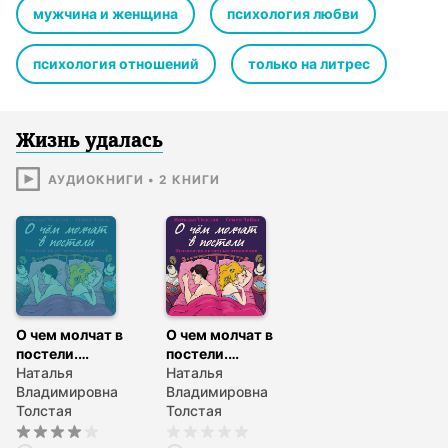
мужчина и женщина
психология любви
психология отношений
только на литрес
Жизнь удалась
АУДИОКНИГИ
•
2
КНИГИ
О чем молчат в
О чем молчат в
постели.
постели.
Психология
Наталья
Психология
Наталья
интимных
Владимировна
интимных
Владимировна
отношений
Толстая
отношений
Толстая