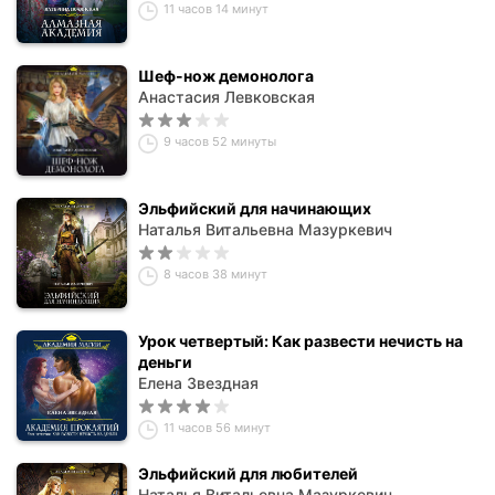
11 часов 14 минут
Шеф-нож демонолога
Анастасия Левковская
9 часов 52 минуты
Эльфийский для начинающих
Наталья Витальевна Мазуркевич
8 часов 38 минут
Урок четвертый: Как развести нечисть на
деньги
Елена Звездная
11 часов 56 минут
Эльфийский для любителей
Наталья Витальевна Мазуркевич