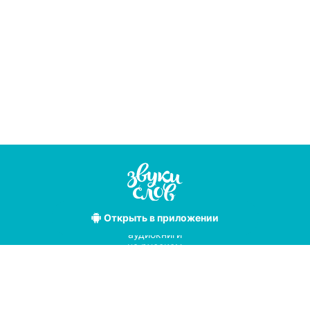
Открыть
в приложении
Лучшие
аудиокниги
на русском
языке