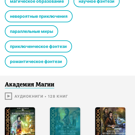
магическое образование
научное фэнтези
приключениям.
Книга 1. Магия книгоходцев
Книга 2. Боевая практика книгоходцев
невероятные приключения
Книга 3. Книгоходцы особого назначения
Книга 4. Книгоходцы и тайна механического бога
параллельные миры
© Завойчинская Милена Валерьевна
© ИДДК
приключенческое фэнтези
романтическое фэнтези
Академия Магии
АУДИОКНИГИ
•
128
КНИГ