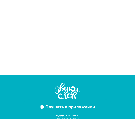
Слушать
в приложении
Лучшие
аудиокниги
на русском
языке