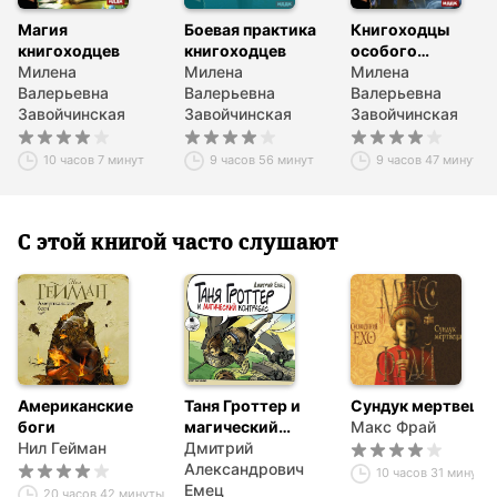
Магия
Боевая практика
Книгоходцы
книгоходцев
книгоходцев
особого
Милена
Милена
назначения
Милена
Валерьевна
Валерьевна
Валерьевна
Завойчинская
Завойчинская
Завойчинская
10 часов 7 минут
9 часов 56 минут
9 часов 47 минут
С этой книгой часто слушают
Американские
Таня Гроттер и
Сундук мертвеца
боги
магический
Макс Фрай
Нил Гейман
контрабас
Дмитрий
Александрович
10 часов 31 минута
Емец
20 часов 42 минуты