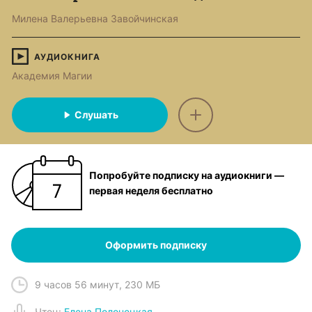
Милена Валерьевна Завойчинская
АУДИОКНИГА
Академия Магии
Слушать
Попробуйте подписку на аудиокниги —
первая неделя бесплатно
Оформить подписку
9 часов 56 минут
,
230 МБ
Чтец
:
Елена Полонецкая