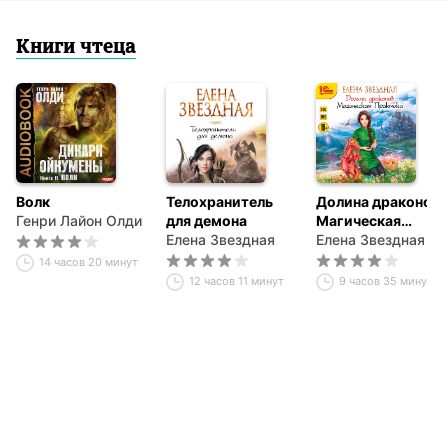
Книги чтеца
Волк
Телохранитель
Долина драконов.
Генри Лайон Олди
для демона
Магическая
Елена Звездная
Практика
Елена Звездная
14 часов 20 минут
12 часов 11 минут
9 часов 35 минут