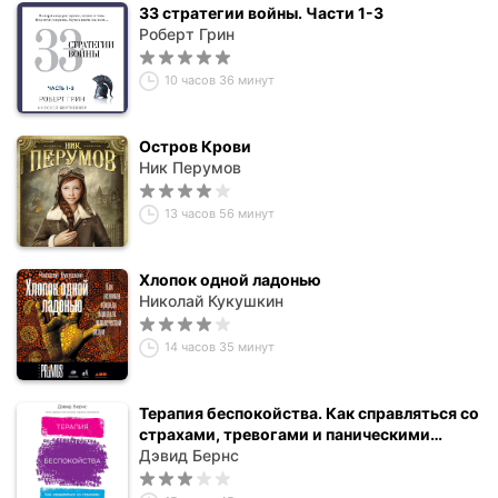
33 стратегии войны. Части 1-3
Роберт Грин
10 часов 36 минут
Остров Крови
Ник Перумов
13 часов 56 минут
Хлопок одной ладонью
Николай Кукушкин
14 часов 35 минут
Терапия беспокойства. Как справляться со
страхами, тревогами и паническими
атаками без лекарств
Дэвид Бернс