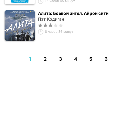
15 часов 45 минут
Алита: Боевой ангел. Айрон сити
Пэт Кэдиган
8 часов 36 минут
1
2
3
4
5
6