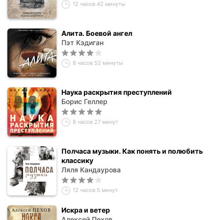
12 часов 42 минуты
Алита. Боевой ангел
Пэт Кэдиган
8 часов 52 минуты
Наука раскрытия преступлений
Борис Геллер
8 часов 27 минут
Полчаса музыки. Как понять и полюбить
классику
Ляля Кандаурова
12 часов 5 минут
Искра и ветер
Алексей Пехов