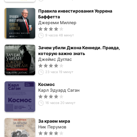
Правила инвестирования Уоррена
Баффетта
Джереми Миллер
9 часов 48 минут
Зачем убили Джона Кеннеди. Правда,
которую важно знать
Джеймс Дуглас
23 часа 19 минут
Космос
Карл Эдуард Саган
16 часов 20 минут
За краем мира
Ник Перумов