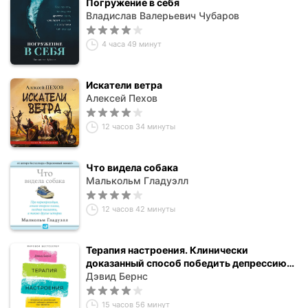
Погружение в себя
Владислав Валерьевич Чубаров
4 часа 49 минут
Искатели ветра
Алексей Пехов
12 часов 34 минуты
Что видела собака
Малькольм Гладуэлл
12 часов 42 минуты
Терапия настроения. Клинически
доказанный способ победить депрессию
без таблеток
Дэвид Бернс
15 часов 56 минут