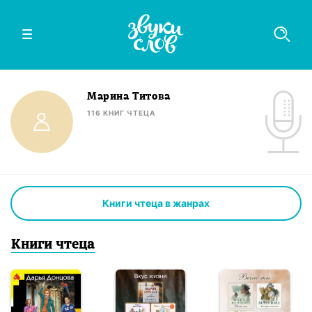
Марина Титова
116
КНИГ
ЧТЕЦА
Книги чтеца в жанрах
Книги
чтец
а