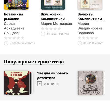
Ботаник на
Вкус жизни.
Вечно ты.
рыбалке
Комплект из 3
Комплект из 3
Дарья
книг Марии
Мария Метлицкая
книг Марии
Мария
Аркадьевна
Метлицкой
Вороновой
Владимировна
Донцова
Воронова
34 часа 1 минута
5 часов 34 минуты
31 час 9 минут
Популярные серии
чтец
а
Звезды мирового
детектива
2
КНИГИ