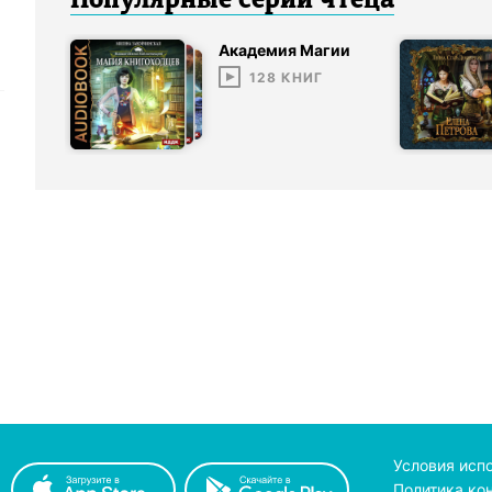
Популярные серии
чтец
а
Академия Магии
128
КНИГ
Условия исп
Политика ко