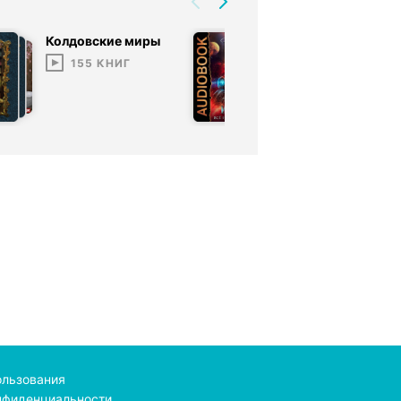
Колдовские миры
Иржина
155
КНИГ
3
КНИГИ
ользования
нфиденциальности