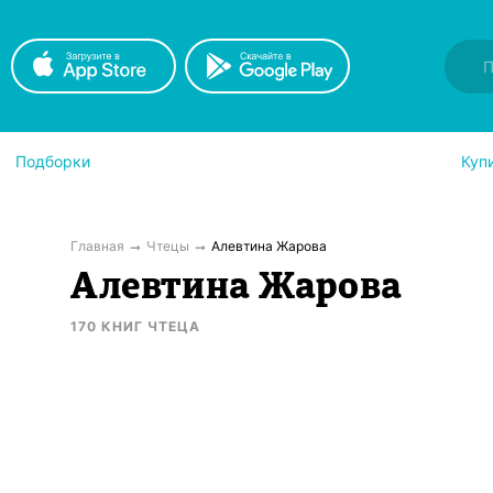
Подборки
Куп
Главная
Чтецы
Алевтина Жарова
Алевтина Жарова
170
КНИГ
ЧТЕЦА