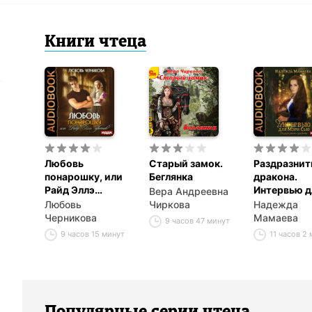
Книги
чтец
а
Любовь
Старый замок.
Раздразнит
понарошку, или
Беглянка
дракона.
Райд Эллэ
Интервью д
Вера Андреевна
против!
Мэри Сью
Любовь
Чиркова
Надежда
Черникова
Мамаева
9 часов 47 минут
9 часов 15 минут
11 часов 2