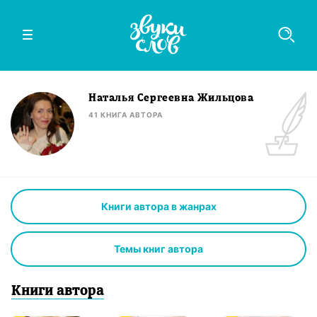
Наталья Сергеевна Жильцова
41
КНИГА
АВТОРА
Книги автора в жанрах
Темы книг автора
Книги
автор
а