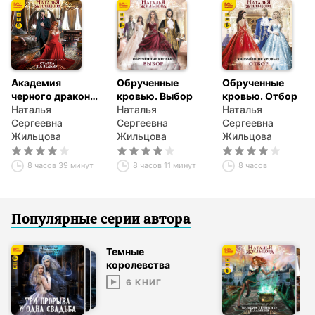
Академия
Обрученные
Обрученные
черного дракона.
кровью. Выбор
кровью. Отбор
Ставка на ведьму
Наталья
Наталья
Наталья
Сергеевна
Сергеевна
Сергеевна
Жильцова
Жильцова
Жильцова
8 часов 39 минут
8 часов 11 минут
8 часов
Популярные серии
автор
а
Темные
королевства
6
КНИГ