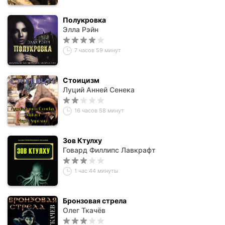
Полукровка
Элла Рэйн
7 часов 59 минут
Стоицизм
Луций Анней Сенека
16 часов 58 минут
Зов Ктулху
Говард Филлипс Лавкрафт
1 час 44 минуты
Бронзовая стрела
Олег Ткачёв