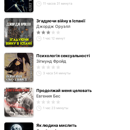
11 часов 31 минута
Згадуючи війну в Іспанії
Джордж Оруэлл
1 час 12 минут
Психологія сексуальності
Зігмунд Фройд
3 часа 54 минуты
Продолжай меня целовать
Евгения Бес
1 час 23 минуты
Як людина мислить