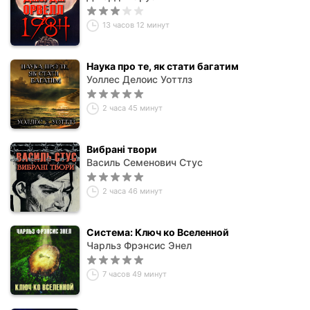
13 часов 12 минут
Наука про те, як стати багатим
Уоллес Делоис Уоттлз
2 часа 45 минут
Вибрані твори
Василь Семенович Стус
2 часа 46 минут
Система: Ключ ко Вселенной
Чарльз Фрэнсис Энел
7 часов 49 минут