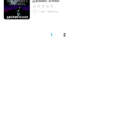
Джеймс Аллен
1 час 1 минута
1
2