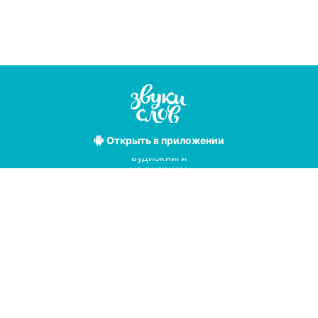
Открыть
в приложении
Лучшие
аудиокниги
на русском
языке
Условия использования
Политика конфиденциальности
Справочный центр
© 2019