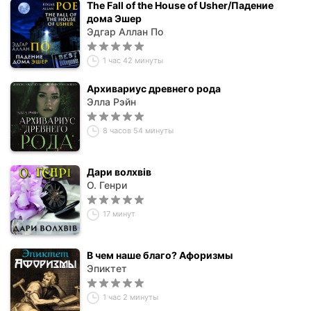
The Fall of the House of Usher/Падение
дома Эшер
Эдгар Аллан По
1 час 42 минуты
Архивариус древнего рода
Элла Рэйн
8 часов 54 минуты
Дари волхвів
О. Генри
17 минут
В чем наше благо? Афоризмы
Эпиктет
1 час 2 минуты